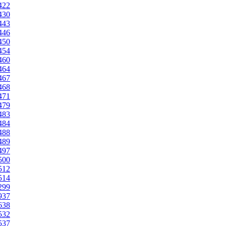
1422
1430
1443
1446
1450
1454
1460
1464
1467
1468
1471
1479
1483
1484
1488
1489
1497
1500
1512
1514
2299
1937
1638
1532
1537