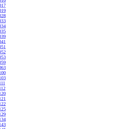
2016
2017
2019
2028
2033
2034
2035
2039
2041
2051
2052
2053
2059
2063
2100
2103
111
112
2120
2121
2122
2125
2129
2134
2143