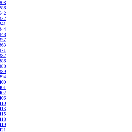
1808
1786
1642
1332
1341
1344
1348
1357
1363
1371
1382
1386
1388
1389
1394
1400
1401
1402
1406
1410
1413
1415
1418
1419
1421