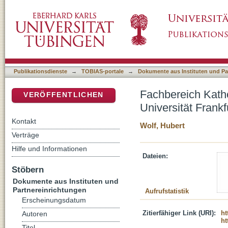
Fachbereich Katholische Theologie der Joha
DSpace Repositorium (Manakin basiert)
Publikationsdienste
→
TOBIAS-portale
→
Dokumente aus Instituten und Pa
Fachbereich Kath
VERÖFFENTLICHEN
Universität Frank
Kontakt
Wolf, Hubert
Verträge
Hilfe und Informationen
Dateien:
Stöbern
Dokumente aus Instituten und
Partnereinrichtungen
Aufrufstatistik
Erscheinungsdatum
Zitierfähiger Link (URI):
ht
Autoren
ht
Titel