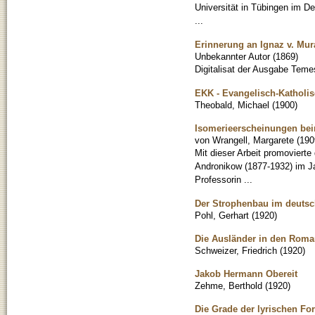
Universität in Tübingen im D
...
Erinnerung an Ignaz v. Mur
Unbekannter Autor
(
1869
)
Digitalisat der Ausgabe Teme
EKK - Evangelisch-Kathol
Theobald, Michael
(
1900
)
Isomerieerscheinungen bei
von Wrangell, Margarete
(
190
Mit dieser Arbeit promovierte
Andronikow (1877-1932) im J
Professorin ...
Der Strophenbau im deutschen
Pohl, Gerhart
(
1920
)
Die Ausländer in den Roma
Schweizer, Friedrich
(
1920
)
Jakob Hermann Obereit
Zehme, Berthold
(
1920
)
Die Grade der lyrischen For