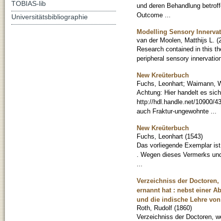
TOBIAS-lib
und deren Behandlung betroffe
Outcome ...
Universitätsbibliographie
Modelling Sensory Innerva
van der Moolen, Matthijs L.
(
Research contained in this th
peripheral sensory innervation
New Kreüterbuch
Fuchs, Leonhart
;
Waimann, W
Achtung: Hier handelt es sic
http://hdl.handle.net/10900/4
auch Fraktur-ungewohnte ...
New Kreüterbuch
Fuchs, Leonhart
(
1543
)
Das vorliegende Exemplar ist
. Wegen dieses Vermerks und
...
Verzeichniss der Doctoren,
ernannt hat : nebst einer
und die indische Lehre von 
Roth, Rudolf
(
1860
)
Verzeichniss der Doctoren, w