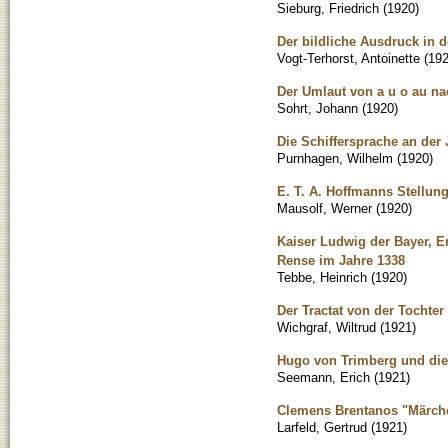
Sieburg, Friedrich
(
1920
)
Der bildliche Ausdruck in 
Vogt-Terhorst, Antoinette
(
19
Der Umlaut von a u o au na
Sohrt, Johann
(
1920
)
Die Schiffersprache an de
Purnhagen, Wilhelm
(
1920
)
E. T. A. Hoffmanns Stellun
Mausolf, Werner
(
1920
)
Kaiser Ludwig der Bayer, E
Rense im Jahre 1338
Tebbe, Heinrich
(
1920
)
Der Tractat von der Tochte
Wichgraf, Wiltrud
(
1921
)
Hugo von Trimberg und die
Seemann, Erich
(
1921
)
Clemens Brentanos "Märche
Larfeld, Gertrud
(
1921
)