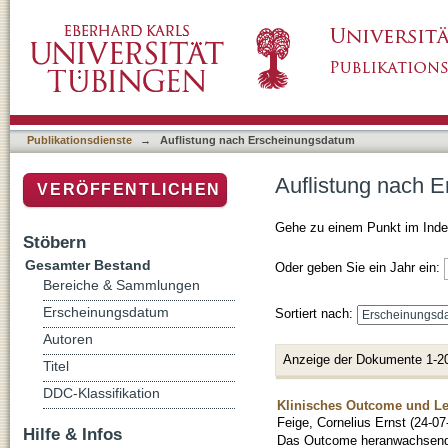
Auflistung nach Erscheinungsdatum
Publikationsdienste
→
Auflistung nach Erscheinungsdatum
Auflistung nach 
VERÖFFENTLICHEN
Gehe zu einem Punkt im Inde
Stöbern
Gesamter Bestand
Oder geben Sie ein Jahr ein:
Bereiche & Sammlungen
Erscheinungsdatum
Sortiert nach:
Autoren
Anzeige der Dokumente 1-2
Titel
DDC-Klassifikation
Klinisches Outcome und Le
Feige, Cornelius Ernst
(
24-07
Hilfe & Infos
Das Outcome heranwachsender