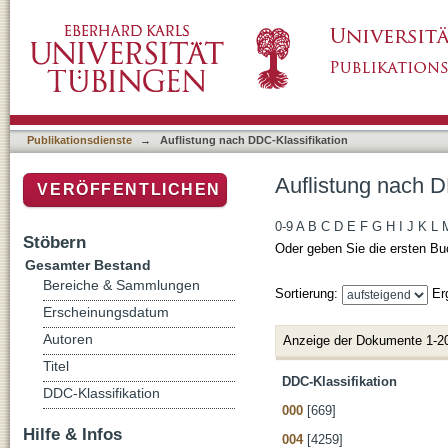
Auflistung nach DDC-Klassifikation
Publikationsdienste
→
Auflistung nach DDC-Klassifikation
Auflistung nach D
VERÖFFENTLICHEN
0-9
A
B
C
D
E
F
G
H
I
J
K
L
Stöbern
Oder geben Sie die ersten Bu
Gesamter Bestand
Bereiche & Sammlungen
Sortierung:
Er
Erscheinungsdatum
Autoren
Anzeige der Dokumente 1-2
Titel
DDC-Klassifikation
DDC-Klassifikation
000
[669]
Hilfe & Infos
004
[4259]