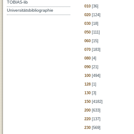
TOBIAS-lib
010
[36]
Universitätsbibliographie
020
[124]
030
[18]
050
[111]
060
[15]
070
[183]
080
[4]
090
[21]
100
[494]
128
[1]
130
[3]
150
[4182]
200
[633]
220
[137]
230
[569]