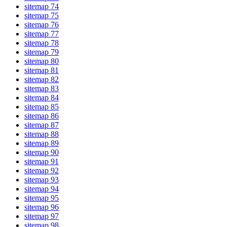
sitemap 74
sitemap 75
sitemap 76
sitemap 77
sitemap 78
sitemap 79
sitemap 80
sitemap 81
sitemap 82
sitemap 83
sitemap 84
sitemap 85
sitemap 86
sitemap 87
sitemap 88
sitemap 89
sitemap 90
sitemap 91
sitemap 92
sitemap 93
sitemap 94
sitemap 95
sitemap 96
sitemap 97
sitemap 98