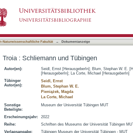
übingen
asiert)
h-Naturwissenschaftliche Fakultät
→
Dokumentanzeige
Troia : Schliemann und Tübingen
Autor(en):
Seidl, Ernst [HerausgeberIn]
;
Blum, Stephan W. E. [H
[HerausgeberIn]
;
La Corte, Michael [HerausgeberIn]
Tübinger
Seidl, Ernst
Autor(en):
Blum, Stephan W. E.
Pieniążek, Magda
La Corte, Michael
Sonstige
Museum der Universität Tübingen MUT
Beteiligte:
Erscheinungsjahr:
2022
Reihe:
Schriften des Museums der Universität Tübingen MU
Verlagsangabe:
Tübingen Museum der Universität Tübingen - MUT