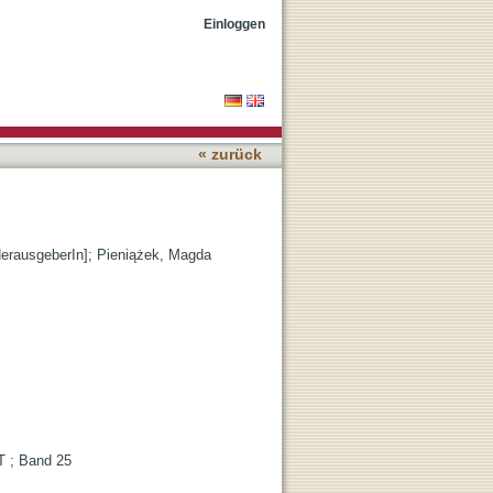
Einloggen
« zurück
erausgeberIn]
;
Pieniążek, Magda
T ; Band 25