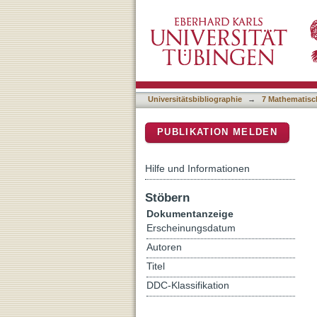
Troia : Schliemann und T
DSpace Repositorium (Manakin b
Universitätsbibliographie
→
7 Mathematisc
PUBLIKATION MELDEN
Hilfe und Informationen
Stöbern
Dokumentanzeige
Erscheinungsdatum
Autoren
Titel
DDC-Klassifikation