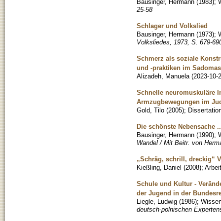
Bausinger, Hermann
(
1983
)
;
W
25-58
Schlager und Volkslied
Bausinger, Hermann
(
1973
)
;
W
Volksliedes, 1973, S. 679-69
Schmerz als soziale Konst
und -praktiken im Sadoma
Alizadeh, Manuela
(
2023-10-
Schnelle neuromuskuläre I
Armzugbewegungen im Ju
Gold, Tilo
(
2005
)
;
Dissertatio
Die schönste Nebensache ..
Bausinger, Hermann
(
1990
)
;
W
Wandel / Mit Beitr. von Her
„Schräg, schrill, dreckig
Kießling, Daniel
(
2008
)
;
Arbei
Schule und Kultur - Veränd
der Jugend in der Bundesr
Liegle, Ludwig
(
1986
)
;
Wissens
deutsch-polnischen Expertens