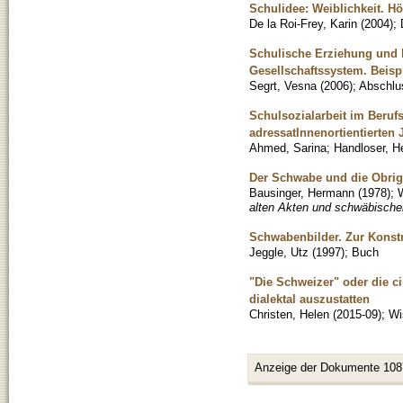
Schulidee: Weiblichkeit. 
De la Roi-Frey, Karin
(
2004
)
;
Schulische Erziehung und I
Gesellschaftssystem. Beisp
Segrt, Vesna
(
2006
)
;
Abschlus
Schulsozialarbeit im Beruf
adressatInnenortientierten 
Ahmed, Sarina
;
Handloser, H
Der Schwabe und die Obrigk
Bausinger, Hermann
(
1978
)
;
W
alten Akten und schwäbischen
Schwabenbilder. Zur Konstr
Jeggle, Utz
(
1997
)
;
Buch
"Die Schweizer" oder die c
dialektal auszustatten
Christen, Helen
(
2015-09
)
;
Wi
Anzeige der Dokumente 108