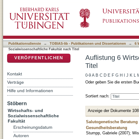
Auflistung 6 Wirtschafts- und Sozialwissensch
DSpace Repositorium (Manakin basiert)
Publikationsdienste
→
TOBIAS-lib - Publikationen und Dissertationen
→
6 
Sozialwissenschaftliche Fakultät nach Titel
Auflistung 6 Wirt
VERÖFFENTLICHEN
Titel
Kontakt
0-9
A
B
C
D
E
F
G
H
I
J
K
L
Verträge
Oder geben Sie die ersten Bu
Hilfe und Informationen
Sortiert nach:
Stöbern
Wirtschafts- und
Anzeige der Dokumente 108
Sozialwissenschaftliche
Fakultät
Salutogenetische Beratung 
Erscheinungsdatum
Gesundheitsberatung
Stumpp, Gabriele
(
2007
)
;
Wis
Autoren