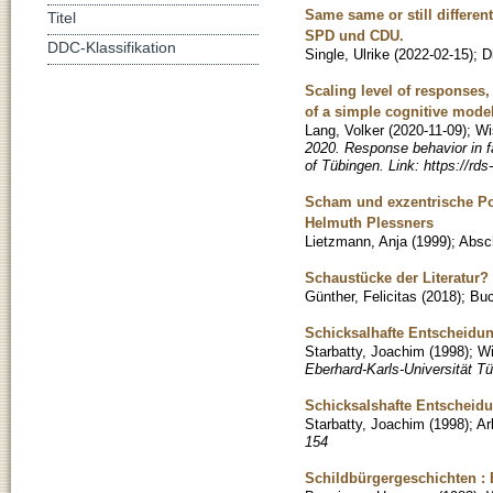
Same same or still differe
Titel
SPD und CDU.
DDC-Klassifikation
Single, Ulrike
(
2022-02-15
)
;
D
Scaling level of responses,
of a simple cognitive mode
Lang, Volker
(
2020-11-09
)
;
Wi
2020. Response behavior in fa
of Tübingen. Link: https://r
Scham und exzentrische Po
Helmuth Plessners
Lietzmann, Anja
(
1999
)
;
Absch
Schaustücke der Literatur?
Günther, Felicitas
(
2018
)
;
Bu
Schicksalhafte Entscheidu
Starbatty, Joachim
(
1998
)
;
Wi
Eberhard-Karls-Universität T
Schicksalshafte Entscheid
Starbatty, Joachim
(
1998
)
;
Ar
154
Schildbürgergeschichten 