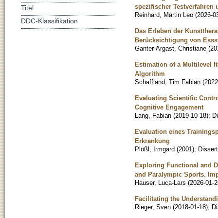
spezifischer Testverfahren
Titel
Reinhard, Martin Leo
(
2026-0
DDC-Klassifikation
Das Erleben der Kunstthera
Berücksichtigung von Ess
Ganter-Argast, Christiane
(
20
Estimation of a Multilevel 
Algorithm
Schaffland, Tim Fabian
(
2022
Evaluating Scientific Contr
Cognitive Engagement
Lang, Fabian
(
2019-10-18
)
;
Di
Evaluation eines Trainings
Erkrankung
Plößl, Irmgard
(
2001
)
;
Dissert
Exploring Functional and 
and Paralympic Sports. Impl
Hauser, Luca-Lars
(
2026-01-2
Facilitating the Understand
Rieger, Sven
(
2018-01-18
)
;
Di