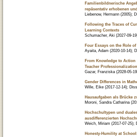
Familienbildnerische Angeb
repäsentativ erhobenen und
Liebenow, Hermann
(
2005
)
;
D
Following the Traces of Cur
Learning Contexts
Schumacher, Aki
(
2027-09-19
Four Essays on the Role of 
Ayaita, Adam
(
2020-10-14
)
;
D
From Knowledge to Action 
Teacher Professionalizatio
Gazar, Franziska
(
2028-05-19
Gender Differences in Mathe
Wille, Eike
(
2017-12-14
)
;
Diss
Hausaufgaben als Brücke zw
Moroni, Sandra Catharina
(
20
Hochschultypen und duales
ausdifferenzierten Hochsch
Weich, Miriam
(
2017-07-25
)
;
Honesty-Humility at School