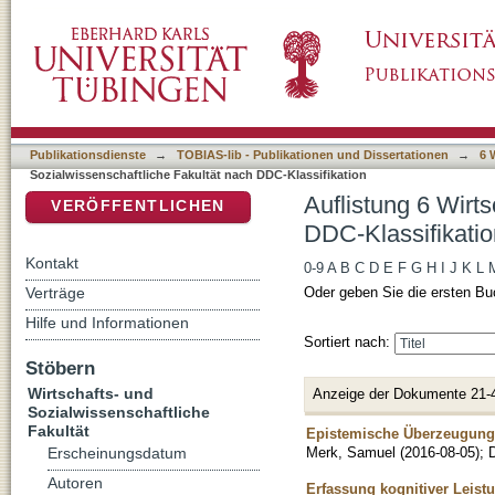
Auflistung 6 Wirtschafts- und Sozialwissensc
DSpace Repositorium (Manakin basiert)
Publikationsdienste
→
TOBIAS-lib - Publikationen und Dissertationen
→
6 
Sozialwissenschaftliche Fakultät nach DDC-Klassifikation
Auflistung 6 Wirt
VERÖFFENTLICHEN
DDC-Klassifikatio
Kontakt
0-9
A
B
C
D
E
F
G
H
I
J
K
L
Verträge
Oder geben Sie die ersten Bu
Hilfe und Informationen
Sortiert nach:
Stöbern
Wirtschafts- und
Anzeige der Dokumente 21-
Sozialwissenschaftliche
Fakultät
Epistemische Überzeugung
Merk, Samuel
(
2016-08-05
)
;
D
Erscheinungsdatum
Autoren
Erfassung kognitiver Leist