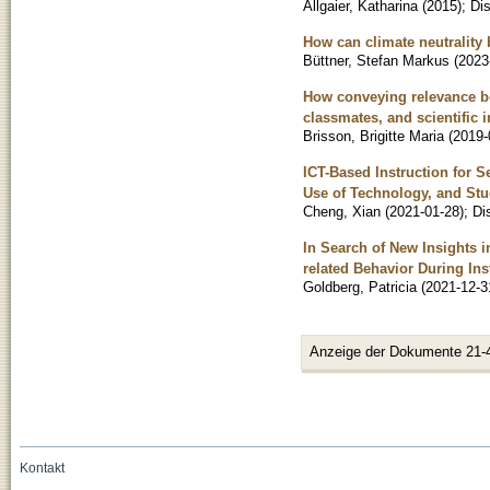
Allgaier, Katharina
(
2015
)
;
Dis
How can climate neutrality 
Büttner, Stefan Markus
(
2023
How conveying relevance boo
classmates, and scientific 
Brisson, Brigitte Maria
(
2019-
ICT-Based Instruction for S
Use of Technology, and Stu
Cheng, Xian
(
2021-01-28
)
;
Di
In Search of New Insights i
related Behavior During In
Goldberg, Patricia
(
2021-12-3
Anzeige der Dokumente 21-
Kontakt