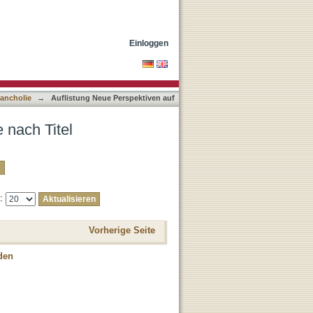
Einloggen
lancholie
→
Auflistung Neue Perspektiven auf
 nach Titel
e:
Vorherige Seite
den