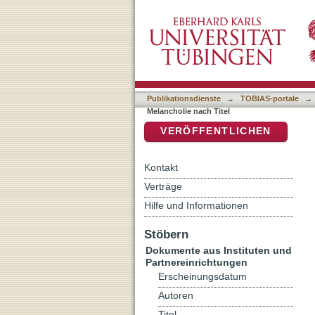
Auflistung Neue Perspekti
DSpace Repositorium (Manakin b
Publikationsdienste
→
TOBIAS-portale
→
Melancholie nach Titel
VERÖFFENTLICHEN
Kontakt
Verträge
Hilfe und Informationen
Stöbern
Dokumente aus Instituten und
Partnereinrichtungen
Erscheinungsdatum
Autoren
Titel