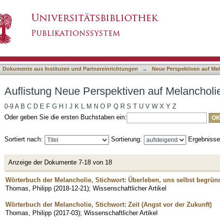
ven auf Melancholie nach Titel
asiert)
Dokumente aus Instituten und Partnereinrichtungen
→
Neue Perspektiven auf Me
Auflistung Neue Perspektiven auf Melancholie
0-9
A
B
C
D
E
F
G
H
I
J
K
L
M
N
O
P
Q
R
S
T
U
V
W
X
Y
Z
Oder geben Sie die ersten Buchstaben ein:
Sortiert nach:
Sortierung:
Ergebniss
Anzeige der Dokumente 7-18 von 18
Wörterbuch der Melancholie, Stichwort: Überleben, uns selbst begrün
Thomas, Philipp
(
2018-12-21
)
;
Wissenschaftlicher Artikel
Wörterbuch der Melancholie, Stichwort: Zeit (Angst vor der Zukunft)
Thomas, Philipp
(
2017-03
)
;
Wissenschaftlicher Artikel