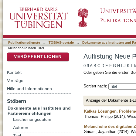
Auflistung Neue Perspektiven auf Melancholi
DSpace Repositorium (Manakin basiert)
Publikationsdienste
→
TOBIAS-portale
→
Dokumente aus Instituten und Pa
Melancholie nach Titel
Auflistung Neue P
VERÖFFENTLICHEN
0-9
A
B
C
D
E
F
G
H
I
J
K
L
Kontakt
Oder geben Sie die ersten Bu
Verträge
Sortiert nach:
Hilfe und Informationen
Anzeige der Dokumente 1-1
Stöbern
Dokumente aus Instituten und
Kafkas Lösungen. Problem
Partnereinrichtungen
Thomas, Philipp
(
2014
)
;
Wisse
Erscheinungsdatum
Melancholie des digitalen Z
Autoren
Sriram, Jayanthan
(
2014
)
;
Wi
Titel