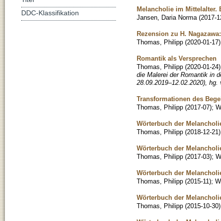
Melancholie im Mittelalter.
DDC-Klassifikation
Jansen, Daria Norma
(
2017-1
Rezension zu H. Nagazawa:
Thomas, Philipp
(
2020-01-17
)
Romantik als Versprechen
Thomas, Philipp
(
2020-01-24
)
die Malerei der Romantik in 
28.09.2019–12.02.2020), hg. 
Transformationen des Bege
Thomas, Philipp
(
2017-07
)
;
W
Wörterbuch der Melancholie
Thomas, Philipp
(
2018-12-21
)
Wörterbuch der Melancholie,
Thomas, Philipp
(
2017-03
)
;
W
Wörterbuch der Melancholie:
Thomas, Philipp
(
2015-11
)
;
Wi
Wörterbuch der Melancholie
Thomas, Philipp
(
2015-10-30
)