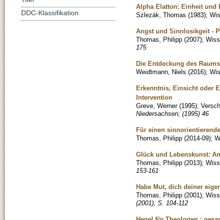
Alpha Elatton: Einheit und
DDC-Klassifikation
Szlezák, Thomas
(
1983
)
;
Wis
Angst und Sinnlosikgeit - 
Thomas, Philipp
(
2007
)
;
Wisse
175
Die Entdeckung des Raums
Weidtmann, Niels
(
2016
)
;
Wis
Erkenntnis, Einsicht oder 
Intervention
Greve, Werner
(
1995
)
;
Versch
Niedersachsen; (1995) 46
Für einen sinnorientierend
Thomas, Philipp
(
2014-09
)
;
W
Glück und Lebenskunst: An
Thomas, Philipp
(
2013
)
;
Wisse
153-161
Habe Mut, dich deiner ei
Thomas, Philipp
(
2001
)
;
Wisse
(2001), S. 104-112
Hegel für Theologen : ges