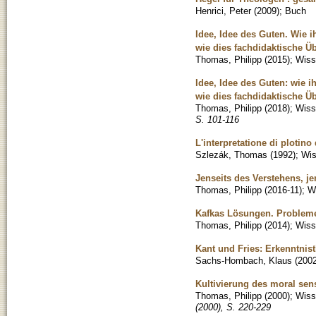
Henrici, Peter
(
2009
)
;
Buch
Idee, Idee des Guten. Wie 
wie dies fachdidaktische Ü
Thomas, Philipp
(
2015
)
;
Wisse
Idee, Idee des Guten: wie 
wie dies fachdidaktische Ü
Thomas, Philipp
(
2018
)
;
Wisse
S. 101-116
L'interpretatione di plotino
Szlezák, Thomas
(
1992
)
;
Wis
Jenseits des Verstehens, j
Thomas, Philipp
(
2016-11
)
;
Wi
Kafkas Lösungen. Problem
Thomas, Philipp
(
2014
)
;
Wisse
Kant und Fries: Erkenntni
Sachs-Hombach, Klaus
(
200
Kultivierung des moral sen
Thomas, Philipp
(
2000
)
;
Wisse
(2000), S. 220-229