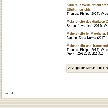
Kulturelle Werte reflektier
Ethikunterrichts
Thomas, Philipp
(
2004
)
;
Wisse
Melancholie des digitalen Z
Sriram, Jayanthan
(
2014
)
;
Wi
Melancholie im Mittelalter.
Jansen, Daria Norma
(
2017-1
Melancholie und Transzend
Thomas, Philipp
(
2014
)
;
Wisse
(Hg.). - (2014), S. 292-311
Anzeige der Dokumente 1-2
Kontakt