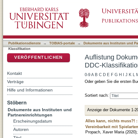
Auflistung Dokumente aus Instituten und Par
DSpace Repositorium (Manakin basiert)
Publikationsdienste
→
TOBIAS-portale
→
Dokumente aus Instituten und Pa
Klassifikation
Auflistung Dokume
VERÖFFENTLICHEN
DDC-Klassifikatio
Kontakt
0-9
A
B
C
D
E
F
G
H
I
J
K
L
Verträge
Oder geben Sie die ersten Bu
Hilfe und Informationen
Sortiert nach:
Stöbern
Dokumente aus Instituten und
Anzeige der Dokumente 1-2
Partnereinrichtungen
Alles kann, nichts muss?! :
Erscheinungsdatum
Vereinbarkeit mit Spielart
Autoren
Propach, Xaver Maria
(
2020
)
Titel