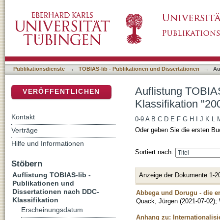
Auflistung TOBIAS-lib - Publikationen und D
DSpace Repositorium (Manakin basiert)
Publikationsdienste
→
TOBIAS-lib - Publikationen und Dissertationen
→
Au
Auflistung TOBIAS
VERÖFFENTLICHEN
Klassifikation "20
Kontakt
0-9
A
B
C
D
E
F
G
H
I
J
K
L
Verträge
Oder geben Sie die ersten Bu
Hilfe und Informationen
Sortiert nach:
Stöbern
Auflistung TOBIAS-lib -
Anzeige der Dokumente 1-2
Publikationen und
Dissertationen nach DDC-
Abbega und Dorugu - die er
Klassifikation
Quack, Jürgen
(
2021-07-02
)
;
Erscheinungsdatum
Anhang zu: Internationalis