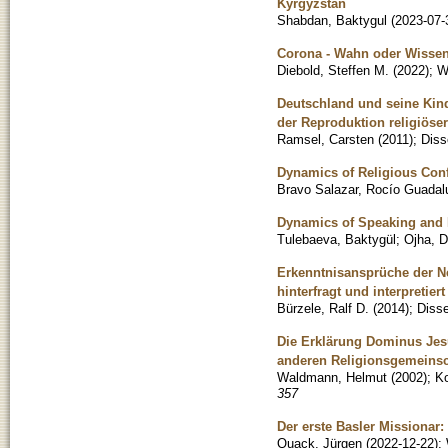
Kyrgyzstan
Shabdan, Baktygul
(
2023-07-
Corona - Wahn oder Wissens
Diebold, Steffen M.
(
2022
)
;
W
Deutschland und seine Kinde
der Reproduktion religiös
Ramsel, Carsten
(
2011
)
;
Diss
Dynamics of Religious Conf
Bravo Salazar, Rocío Guadal
Dynamics of Speaking and 
Tulebaeva, Baktygül
;
Ojha, 
Erkenntnisansprüche der Ne
hinterfragt und interpretiert
Bürzele, Ralf D.
(
2014
)
;
Disse
Die Erklärung Dominus Jesu
anderen Religionsgemeinsc
Waldmann, Helmut
(
2002
)
;
Ko
357
Der erste Basler Missionar:
Quack, Jürgen
(
2022-12-22
)
;