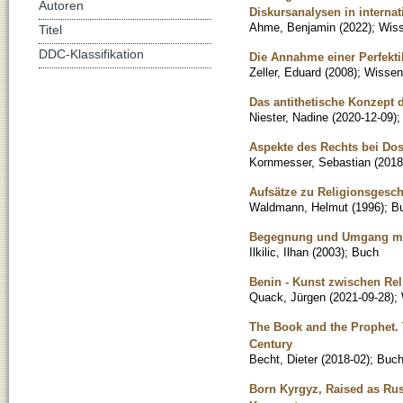
Autoren
Diskursanalysen in internat
Ahme, Benjamin
(
2022
)
;
Wiss
Titel
DDC-Klassifikation
Die Annahme einer Perfekti
Zeller, Eduard
(
2008
)
;
Wissens
Das antithetische Konzept 
Niester, Nadine
(
2020-12-09
)
;
Aspekte des Rechts bei Dos
Kornmesser, Sebastian
(
2018
Aufsätze zu Religionsgesc
Waldmann, Helmut
(
1996
)
;
B
Begegnung und Umgang mit 
Ilkilic, Ilhan
(
2003
)
;
Buch
Benin - Kunst zwischen Rel
Quack, Jürgen
(
2021-09-28
)
;
The Book and the Prophet. T
Century
Becht, Dieter
(
2018-02
)
;
Buc
Born Kyrgyz, Raised as Ru