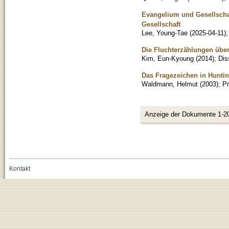
Evangelium und Gesellscha
Gesellschaft
Lee, Young-Tae
(
2025-04-11
)
Die Fluchterzählungen übe
Kim, Eun-Kyoung
(
2014
)
;
Dis
Das Fragezeichen in Hunting
Waldmann, Helmut
(
2003
)
;
Pr
Anzeige der Dokumente 1-2
Kontakt