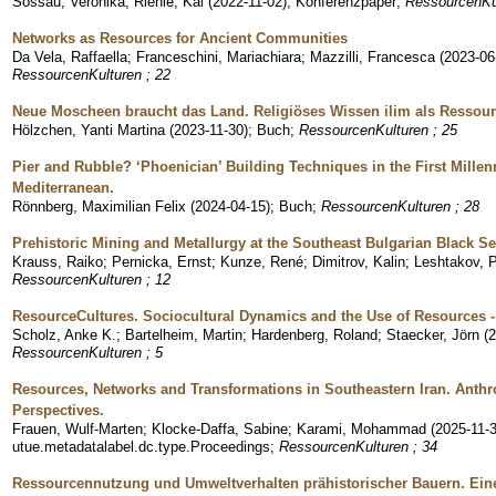
Sossau, Veronika
;
Riehle, Kai
(
2022-11-02
)
;
Konferenzpaper
;
RessourcenKul
Networks as Resources for Ancient Communities
Da Vela, Raffaella
;
Franceschini, Mariachiara
;
Mazzilli, Francesca
(
2023-06
RessourcenKulturen ; 22
Neue Moscheen braucht das Land. Religiöses Wissen ilim als Ressourc
Hölzchen, Yanti Martina
(
2023-11-30
)
;
Buch
;
RessourcenKulturen ; 25
Pier and Rubble? ‘Phoenician’ Building Techniques in the First Mill
Mediterranean.
Rönnberg, Maximilian Felix
(
2024-04-15
)
;
Buch
;
RessourcenKulturen ; 28
Prehistoric Mining and Metallurgy at the Southeast Bulgarian Black S
Krauss, Raiko
;
Pernicka, Ernst
;
Kunze, René
;
Dimitrov, Kalin
;
Leshtakov, P
RessourcenKulturen ; 12
ResourceCultures. Sociocultural Dynamics and the Use of Resources -
Scholz, Anke K.
;
Bartelheim, Martin
;
Hardenberg, Roland
;
Staecker, Jörn
(
2
RessourcenKulturen ; 5
Resources, Networks and Transformations in Southeastern Iran. Anthr
Perspectives.
Frauen, Wulf-Marten
;
Klocke-Daffa, Sabine
;
Karami, Mohammad
(
2025-11-
utue.metadatalabel.dc.type.Proceedings
;
RessourcenKulturen ; 34
Ressourcennutzung und Umweltverhalten prähistorischer Bauern. Ein