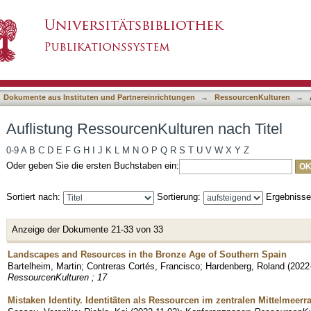
uren nach Titel
asiert)
Dokumente aus Instituten und Partnereinrichtungen
→
RessourcenKulturen
→
Auflistung RessourcenKulturen nach Titel
0-9
A
B
C
D
E
F
G
H
I
J
K
L
M
N
O
P
Q
R
S
T
U
V
W
X
Y
Z
Oder geben Sie die ersten Buchstaben ein:
Sortiert nach:
Sortierung:
Ergebniss
Anzeige der Dokumente 21-33 von 33
Landscapes and Resources in the Bronze Age of Southern Spain
Bartelheim, Martin
;
Contreras Cortés, Francisco
;
Hardenberg, Roland
(
2022
RessourcenKulturen ; 17
Mistaken Identity. Identitäten als Ressourcen im zentralen Mittelmeer