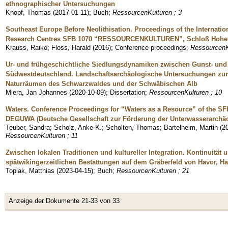
ethnographischer Untersuchungen
Knopf, Thomas
(
2017-01-11
)
;
Buch
;
RessourcenKulturen ; 3
Southeast Europe Before Neolithisation. Proceedings of the Internatio
Research Centres SFB 1070 “RESSOURCENKULTUREN”, Schloß Hohent
Krauss, Raiko
;
Floss, Harald
(
2016
)
;
Conference proceedings
;
RessourcenK
Ur- und frühgeschichtliche Siedlungsdynamiken zwischen Gunst- un
Südwestdeutschland. Landschaftsarchäologische Untersuchungen zu
Naturräumen des Schwarzwaldes und der Schwäbischen Alb
Miera, Jan Johannes
(
2020-10-09
)
;
Dissertation
;
RessourcenKulturen ; 10
Waters. Conference Proceedings for “Waters as a Resource” of the S
DEGUWA (Deutsche Gesellschaft zur Förderung der Unterwasserarchäol
Teuber, Sandra
;
Scholz, Anke K.
;
Scholten, Thomas
;
Bartelheim, Martin
(
2
RessourcenKulturen ; 11
Zwischen lokalen Traditionen und kultureller Integration. Kontinuität
spätwikingerzeitlichen Bestattungen auf dem Gräberfeld von Havor, Ha
Toplak, Matthias
(
2023-04-15
)
;
Buch
;
RessourcenKulturen ; 21
Anzeige der Dokumente 21-33 von 33