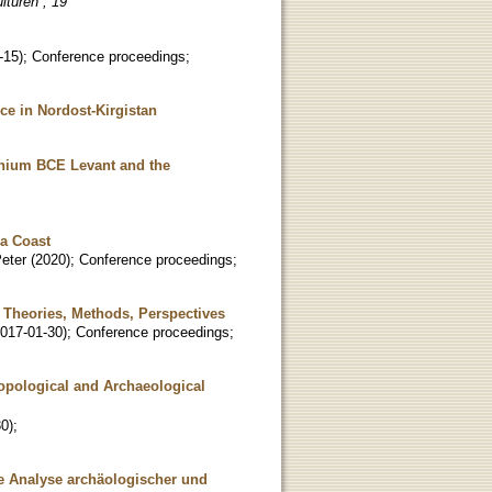
turen ; 19
-15
)
;
Conference proceedings
;
e in Nordost-Kirgistan
ennium BCE Levant and the
ea Coast
eter
(
2020
)
;
Conference proceedings
;
 Theories, Methods, Perspectives
017-01-30
)
;
Conference proceedings
;
opological and Archaeological
30
)
;
e Analyse archäologischer und