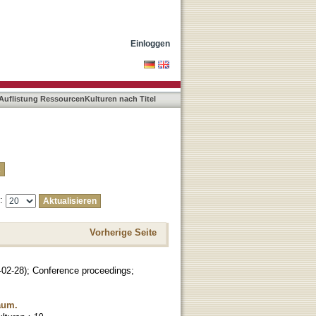
Einloggen
Auflistung RessourcenKulturen nach Titel
e:
Vorherige Seite
-02-28
)
;
Conference proceedings
;
raum.