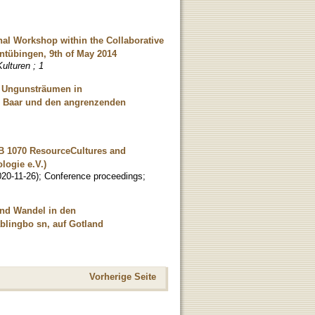
nal Workshop within the Collaborative
übingen, 9th of May 2014
ulturen ; 1
d Ungunsträumen in
r Baar und den angrenzenden
FB 1070 ResourceCultures and
ogie e.V.)
020-11-26
)
;
Conference proceedings
;
 und Wandel in den
blingbo sn, auf Gotland
Vorherige Seite