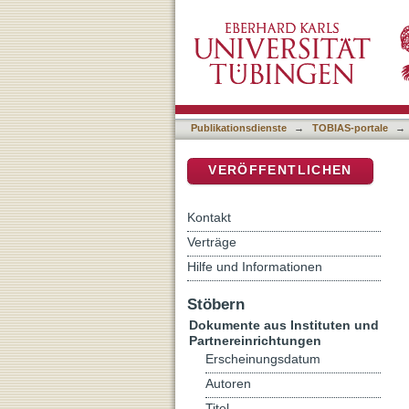
Auflistung RessourcenKult
DSpace Repositorium (Manakin b
Publikationsdienste
→
TOBIAS-portale
→
VERÖFFENTLICHEN
Kontakt
Verträge
Hilfe und Informationen
Stöbern
Dokumente aus Instituten und
Partnereinrichtungen
Erscheinungsdatum
Autoren
Titel