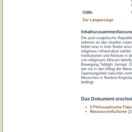
ISBN:
Zur Langanzeige
Inhaltszusammenfassun
Die post-sowjetische Republ
nehmen an den rituellen islam
liefert eine in ihrer Breite e
religiösen Infrastruktur erklä
Institutionen und Akteure in 
von religiösem Wissen beteili
Bewegung Tablighi Jamaat. Die
wie sie in den Alltag der Men
Spannungsfeld zwischen normat
Menschen in Nordost-Kirgista
bedingt.
Das Dokument erschein
5 Philosophische Fakul
RessourcenKulturen
[3