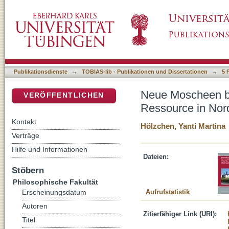
Neue Moscheen braucht das Land. Religiöses
DSpace Repositorium (Manakin basiert)
Publikationsdienste
→
TOBIAS-lib - Publikationen und Dissertationen
→
5 
Neue Moscheen br
VERÖFFENTLICHEN
Ressource in Nord
Kontakt
Hölzchen, Yanti Martina
Verträge
Hilfe und Informationen
Dateien:
Stöbern
Philosophische Fakultät
Aufrufstatistik
Erscheinungsdatum
Autoren
Zitierfähiger Link (URI):
Titel