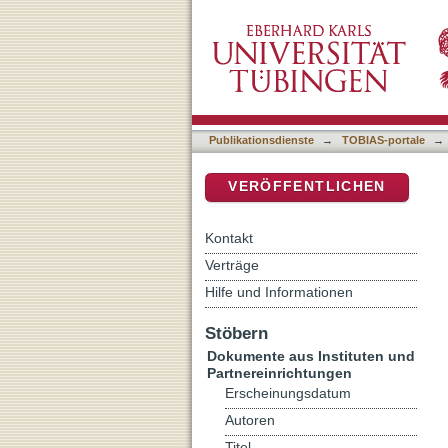
reflex: Tübinger Kunstge
DSpace Repositorium (Manakin b
Publikationsdienste
→
TOBIAS-portale
→
VERÖFFENTLICHEN
Kontakt
Verträge
Hilfe und Informationen
Stöbern
Dokumente aus Instituten und
Partnereinrichtungen
Erscheinungsdatum
Autoren
Titel