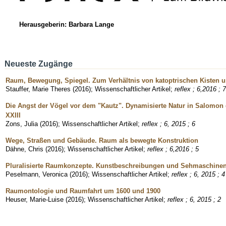
Herausgeberin: Barbara Lange
Neueste Zugänge
Raum, Bewegung, Spiegel. Zum Verhältnis von katoptrischen Kisten 
Stauffer, Marie Theres
(
2016
)
;
Wissenschaftlicher Artikel
;
reflex ; 6,2016 ; 7
Die Angst der Vögel vor dem "Kautz". Dynamisierte Natur in Salomo
XXIII
Zons, Julia
(
2016
)
;
Wissenschaftlicher Artikel
;
reflex ; 6, 2015 ; 6
Wege, Straßen und Gebäude. Raum als bewegte Konstruktion
Dähne, Chris
(
2016
)
;
Wissenschaftlicher Artikel
;
reflex ; 6,2016 ; 5
Pluralisierte Raumkonzepte. Kunstbeschreibungen und Sehmaschine
Peselmann, Veronica
(
2016
)
;
Wissenschaftlicher Artikel
;
reflex ; 6, 2015 ; 4
Raumontologie und Raumfahrt um 1600 und 1900
Heuser, Marie-Luise
(
2016
)
;
Wissenschaftlicher Artikel
;
reflex ; 6, 2015 ; 2