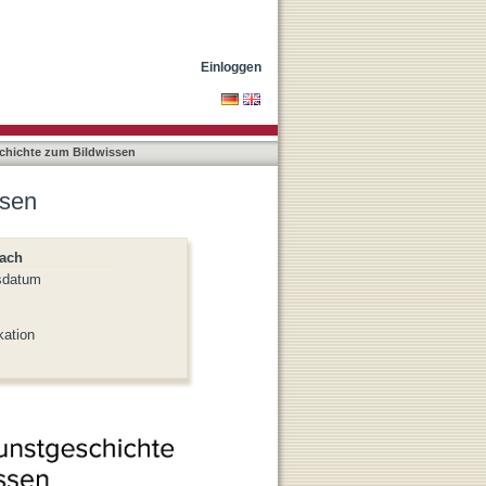
Einloggen
schichte zum Bildwissen
ssen
nach
sdatum
kation