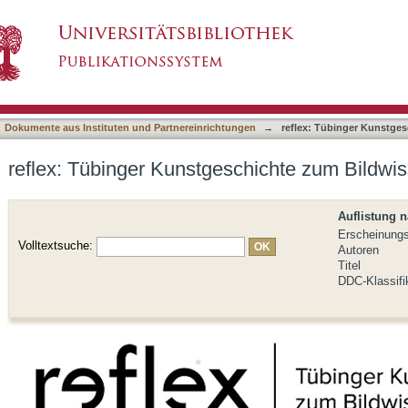
schichte zum Bildwissen
asiert)
Dokumente aus Instituten und Partnereinrichtungen
→
reflex: Tübinger Kunstge
reflex: Tübinger Kunstgeschichte zum Bildwi
Auflistung 
Erscheinung
Volltextsuche:
Autoren
Titel
DDC-Klassifi