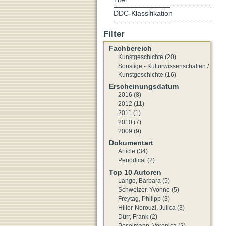
DDC-Klassifikation
Filter
Fachbereich
Kunstgeschichte (20)
Sonstige - Kulturwissenschaften /
Kunstgeschichte (16)
Erscheinungsdatum
2016 (8)
2012 (11)
2011 (1)
2010 (7)
2009 (9)
Dokumentart
Article (34)
Periodical (2)
Top 10 Autoren
Lange, Barbara (5)
Schweizer, Yvonne (5)
Freytag, Philipp (3)
Hiller-Norouzi, Julica (3)
Dürr, Frank (2)
Peselmann, Veronica (2)