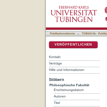
Raumontologie und Raum
DSpace Repositorium (Manakin b
Publikationsdienste
→
TOBIAS-lib - Publik
VERÖFFENTLICHEN
Kontakt
Verträge
Hilfe und Informationen
Stöbern
Philosophische Fakultät
Erscheinungsdatum
Autoren
Titel