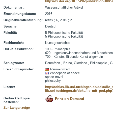
http://dx.doi.org/10.15496/publikation-1085
Dokumentart:
Wissenschaftlicher Artikel
Erscheinungsdatum:
2016
Originalveröffentlichung:
reflex ; 6, 2015 ; 2
Sprache:
Deutsch
Fakultät:
5 Philosophische Fakultät
5 Philosophische Fakultät
Fachbereich:
Kunstgeschichte
DDC-Klassifikation:
100 - Philosophie
620 - Ingenieurwissenschaften und Maschine
700 - Künste, Bildende Kunst allgemein
Schlagworte:
Raumfahrt , Bruno, Giordano , Philosophie , 
Freie Schlagwörter:
Raumkonzept
conception of space
space travel
philosophy
Lizenz:
http://tobias-lib.uni-tuebingen.de/doku/li
lib.uni-tuebingen.de/doku/lic_mit_pod.php
Gedruckte Kopie
Print-on-Demand
bestellen:
Zur Langanzeige