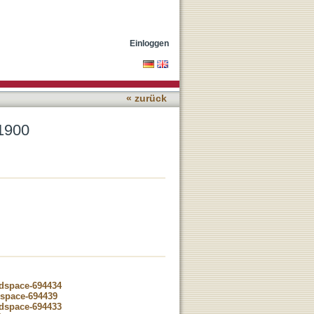
Einloggen
« zurück
1900
-dspace-694434
dspace-694439
-dspace-694433