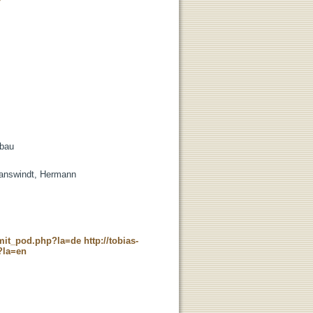
7
nbau
Ganswindt, Hermann
c_mit_pod.php?la=de
http://tobias-
?la=en