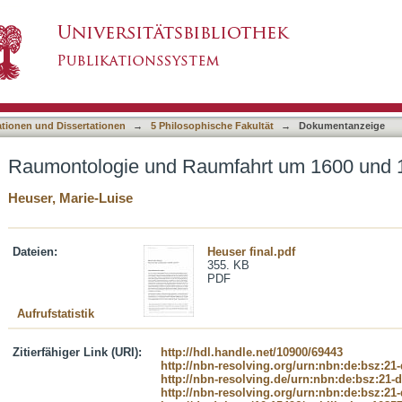
fahrt um 1600 und 1900
asiert)
ationen und Dissertationen
→
5 Philosophische Fakultät
→
Dokumentanzeige
Raumontologie und Raumfahrt um 1600 und 
Heuser, Marie-Luise
Dateien:
Heuser final.pdf
355. KB
PDF
Aufrufstatistik
Zitierfähiger Link (URI):
http://hdl.handle.net/10900/69443
http://nbn-resolving.org/urn:nbn:de:bsz:21
http://nbn-resolving.de/urn:nbn:de:bsz:21-
http://nbn-resolving.org/urn:nbn:de:bsz:21