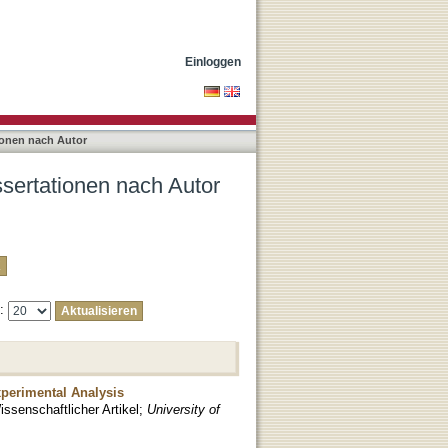
by, Alexandra"
Einloggen
ionen nach Autor
ssertationen nach Autor
e:
xperimental Analysis
issenschaftlicher Artikel
;
University of