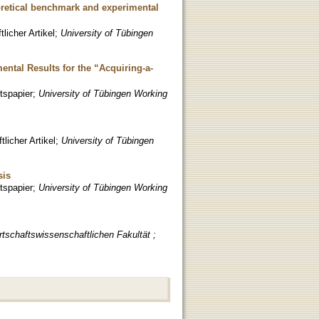
retical benchmark and experimental
licher Artikel
;
University of Tübingen
ntal Results for the “Acquiring-a-
tspapier
;
University of Tübingen Working
licher Artikel
;
University of Tübingen
sis
tspapier
;
University of Tübingen Working
rtschaftswissenschaftlichen Fakultät ;