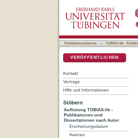
Auflistung TOBIAS-lib - P
DSpace Repositorium (Manakin b
Publikationsdienste
→
TOBIAS-lib - Publik
VERÖFFENTLICHEN
Kontakt
Verträge
Hilfe und Informationen
Stöbern
Auflistung TOBIAS-lib -
Publikationen und
Dissertationen nach Autor
Erscheinungsdatum
Autoren