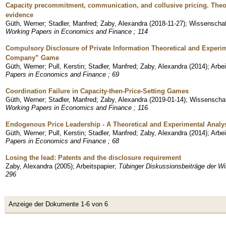
Capacity precommitment, communication, and collusive pricing. Theo
evidence
Güth, Werner
;
Stadler, Manfred
;
Zaby, Alexandra
(
2018-11-27
)
;
Wissenschaft
Working Papers in Economics and Finance ; 114
Compulsory Disclosure of Private Information Theoretical and Experime
Company” Game
Güth, Werner
;
Pull, Kerstin
;
Stadler, Manfred
;
Zaby, Alexandra
(
2014
)
;
Arbei
Papers in Economics and Finance ; 69
Coordination Failure in Capacity-then-Price-Setting Games
Güth, Werner
;
Stadler, Manfred
;
Zaby, Alexandra
(
2019-01-14
)
;
Wissenschaft
Working Papers in Economics and Finance ; 116
Endogenous Price Leadership - A Theoretical and Experimental Analy
Güth, Werner
;
Pull, Kerstin
;
Stadler, Manfred
;
Zaby, Alexandra
(
2014
)
;
Arbei
Papers in Economics and Finance ; 68
Losing the lead: Patents and the disclosure requirement
Zaby, Alexandra
(
2005
)
;
Arbeitspapier
;
Tübinger Diskussionsbeiträge der Wi
296
Anzeige der Dokumente 1-6 von 6