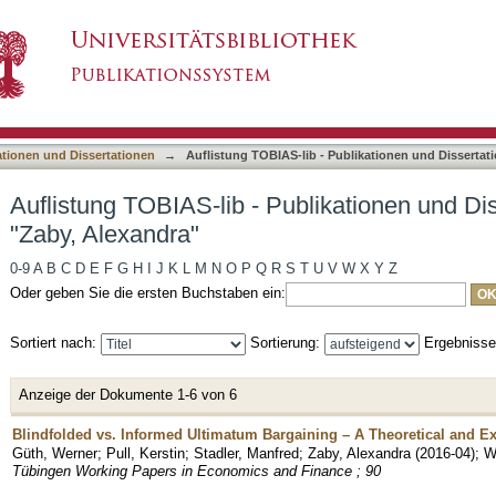
ublikationen und Dissertationen nach Autor "Za
asiert)
ationen und Dissertationen
→
Auflistung TOBIAS-lib - Publikationen und Dissertat
Auflistung TOBIAS-lib - Publikationen und Di
"Zaby, Alexandra"
0-9
A
B
C
D
E
F
G
H
I
J
K
L
M
N
O
P
Q
R
S
T
U
V
W
X
Y
Z
Oder geben Sie die ersten Buchstaben ein:
Sortiert nach:
Sortierung:
Ergebniss
Anzeige der Dokumente 1-6 von 6
Blindfolded vs. Informed Ultimatum Bargaining – A Theoretical and E
Güth, Werner
;
Pull, Kerstin
;
Stadler, Manfred
;
Zaby, Alexandra
(
2016-04
)
;
W
Tübingen Working Papers in Economics and Finance ; 90