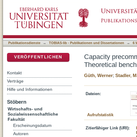
Capacity precommitment, communication, and
DSpace Repositorium (Manakin basiert)
experimental evidence
Publikationsdienste
→
TOBIAS-lib - Publikationen und Dissertationen
→
6 
Capacity precommi
VERÖFFENTLICHEN
Theoretical benc
Kontakt
Güth, Werner
;
Stadler, 
Verträge
Hilfe und Informationen
Dateien:
Stöbern
Wirtschafts- und
Sozialwissenschaftliche
Aufrufstatistik
Fakultät
Erscheinungsdatum
Zitierfähiger Link (URI):
Autoren