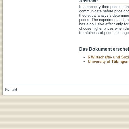
Abstract:
In a capacity-then-price-sett
communicate before price choic
theoretical analysis determin
prices. The experimental data
has a collusive effect only fo
choose higher prices when th
truthfulness of price messages
Das Dokument erschein
6 Wirtschafts- und Soz
University of Tübinge
Kontakt