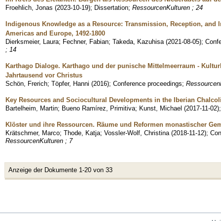
Froehlich, Jonas
(
2023-10-19
)
;
Dissertation
;
RessourcenKulturen ; 24
Indigenous Knowledge as a Resource: Transmission, Reception, and I
Americas and Europe, 1492-1800
Dierksmeier, Laura
;
Fechner, Fabian
;
Takeda, Kazuhisa
(
2021-08-05
)
;
Confe
; 14
Karthago Dialoge. Karthago und der punische Mittelmeerraum - Kulturk
Jahrtausend vor Christus
Schön, Frerich
;
Töpfer, Hanni
(
2016
)
;
Conference proceedings
;
RessourcenK
Key Resources and Sociocultural Developments in the Iberian Chalcoli
Bartelheim, Martin
;
Bueno Ramírez, Primitiva
;
Kunst, Michael
(
2017-11-02
)
Klöster und ihre Ressourcen. Räume und Reformen monastischer Geme
Krätschmer, Marco
;
Thode, Katja
;
Vossler-Wolf, Christina
(
2018-11-12
)
;
Con
RessourcenKulturen ; 7
Anzeige der Dokumente 1-20 von 33