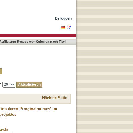
Einloggen
Auflistung RessourcenKulturen nach Titel
e:
Nächste Seite
 insularen ‚Marginalraumes‘ im
projektes
texts