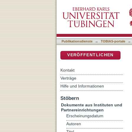
Auflistung RessourcenKult
DSpace Repositorium (Manakin b
Publikationsdienste
→
TOBIAS-portale
→
VERÖFFENTLICHEN
Kontakt
Verträge
Hilfe und Informationen
Stöbern
Dokumente aus Instituten und
Partnereinrichtungen
Erscheinungsdatum
Autoren
Titel