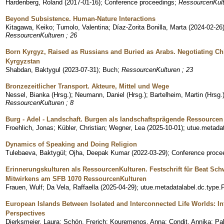
Hardenberg, Roland
(
2017-01-16
)
;
Conference proceedings
;
RessourcenKult
Beyond Subsistence. Human-Nature Interactions
Kitagawa, Keiko
;
Tumolo, Valentina
;
Díaz-Zorita Bonilla, Marta
(
2024-02-26
RessourcenKulturen ; 26
Born Kyrgyz, Raised as Russians and Buried as Arabs. Negotiating C
Kyrgyzstan
Shabdan, Baktygul
(
2023-07-31
)
;
Buch
;
RessourcenKulturen ; 23
Bronzezeitlicher Transport. Akteure, Mittel und Wege
Nessel, Bianka (Hrsg.)
;
Neumann, Daniel (Hrsg.)
;
Bartelheim, Martin (Hrsg.
RessourcenKulturen ; 8
Burg - Adel - Landschaft. Burgen als landschaftsprägende Ressourcen 
Froehlich, Jonas
;
Kübler, Christian
;
Wegner, Lea
(
2025-10-01
)
;
utue.metadat
Dynamics of Speaking and Doing Religion
Tulebaeva, Baktygül
;
Ojha, Deepak Kumar
(
2022-03-29
)
;
Conference proce
Erinnerungskulturen als RessourcenKulturen. Festschrift für Beat Schw
Mitwirkens am SFB 1070 RessourcenKulturen
Frauen, Wulf
;
Da Vela, Raffaella
(
2025-04-29
)
;
utue.metadatalabel.dc.type.
European Islands Between Isolated and Interconnected Life Worlds: In
Perspectives
Dierksmeier, Laura
;
Schön, Frerich
;
Kouremenos, Anna
;
Condit, Annika
;
Pa