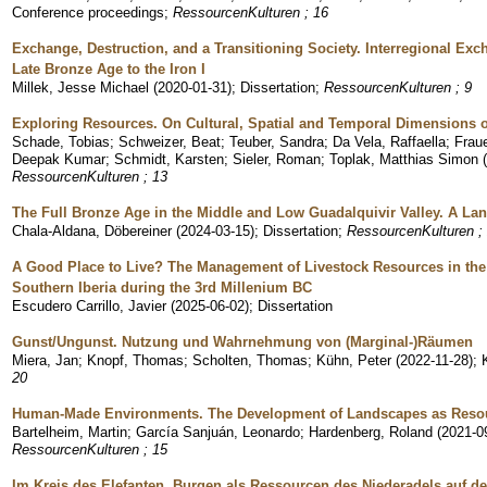
Conference proceedings
;
RessourcenKulturen ; 16
Exchange, Destruction, and a Transitioning Society. Interregional Exc
Late Bronze Age to the Iron I
Millek, Jesse Michael
(
2020-01-31
)
;
Dissertation
;
RessourcenKulturen ; 9
Exploring Resources. On Cultural, Spatial and Temporal Dimensions 
Schade, Tobias
;
Schweizer, Beat
;
Teuber, Sandra
;
Da Vela, Raffaella
;
Frau
Deepak Kumar
;
Schmidt, Karsten
;
Sieler, Roman
;
Toplak, Matthias Simon
(
RessourcenKulturen ; 13
The Full Bronze Age in the Middle and Low Guadalquivir Valley. A La
Chala-Aldana, Döbereiner
(
2024-03-15
)
;
Dissertation
;
RessourcenKulturen ;
A Good Place to Live? The Management of Livestock Resources in the
Southern Iberia during the 3rd Millenium BC
Escudero Carrillo, Javier
(
2025-06-02
)
;
Dissertation
Gunst/Ungunst. Nutzung und Wahrnehmung von (Marginal-)Räumen
Miera, Jan
;
Knopf, Thomas
;
Scholten, Thomas
;
Kühn, Peter
(
2022-11-28
)
;
20
Human-Made Environments. The Development of Landscapes as Res
Bartelheim, Martin
;
García Sanjuán, Leonardo
;
Hardenberg, Roland
(
2021-0
RessourcenKulturen ; 15
Im Kreis des Elefanten. Burgen als Ressourcen des Niederadels auf 