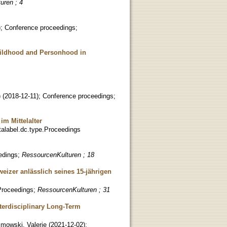
uren ; 4
)
;
Conference proceedings
;
hildhood and Personhood in
)
(
2018-12-11
)
;
Conference proceedings
;
im Mittelalter
alabel.dc.type.Proceedings
edings
;
RessourcenKulturen ; 18
eizer anlässlich seines 15-jährigen
Proceedings
;
RessourcenKulturen ; 31
terdisciplinary Long-Term
lmowski, Valerie
(
2021-12-02
)
;