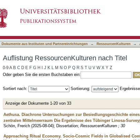
uren nach Titel
asiert)
Dokumente aus Instituten und Partnereinrichtungen
→
RessourcenKulturen
→
Auflistung RessourcenKulturen nach Titel
0-9
A
B
C
D
E
F
G
H
I
J
K
L
M
N
O
P
Q
R
S
T
U
V
W
X
Y
Z
Oder geben Sie die ersten Buchstaben ein:
Sortiert nach:
Sortierung:
Ergebniss
Anzeige der Dokumente 1-20 von 33
Aethusa. Diachrone Untersuchungen zur Besiedlungsgeschichte eines
zentralen Mittelmeerraum Die Ergebnisse des Tübinger Linosa-Survey
Schön, Frerich
(
2025-08-04
)
;
Dissertation
;
RessourcenKulturen ; 30
Approaching Ritual Economy. Socio-Cosmic Fields in Globalised Con