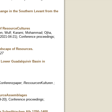
hange in the Southern Levant from the
of ResourceCultures
en, Wulf
;
Karami, Mohammad
;
Ojha,
2021-04-21
)
;
Conference proceedings
;
ndscape of Resources.
 27
 Lower Guadalquivir Basin in
Konferenzpaper
;
RessourcenKulturen ;
ourceAssemblages
9-20
)
;
Conference proceedings
;
der Schwäbischen Alb 1250–1400