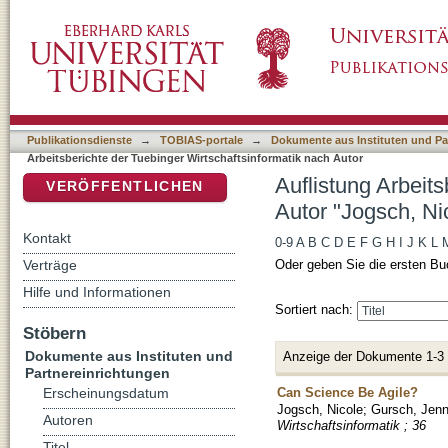
Auflistung Arbeitsberichte der Tuebinger Wir
DSpace Repositorium (Manakin basiert)
Publikationsdienste
→
TOBIAS-portale
→
Dokumente aus Instituten und Pa
Arbeitsberichte der Tuebinger Wirtschaftsinformatik nach Autor
Auflistung Arbeit
VERÖFFENTLICHEN
Autor "Jogsch, Ni
Kontakt
0-9
A
B
C
D
E
F
G
H
I
J
K
L
Verträge
Oder geben Sie die ersten Bu
Hilfe und Informationen
Sortiert nach:
Stöbern
Dokumente aus Instituten und
Anzeige der Dokumente 1-3
Partnereinrichtungen
Can Science Be Agile?
Erscheinungsdatum
Jogsch, Nicole
;
Gursch, Jenn
Autoren
Wirtschaftsinformatik ; 36
Titel