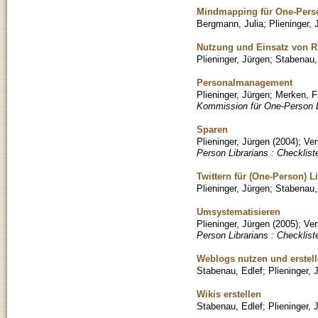
Mindmapping für One-Perso
Bergmann, Julia
;
Plieninger, 
Nutzung und Einsatz von 
Plieninger, Jürgen
;
Stabenau,
Personalmanagement
Plieninger, Jürgen
;
Merken, F
Kommission für One-Person Li
Sparen
Plieninger, Jürgen
(
2004
)
;
Ver
Person Librarians : Checklist
Twittern für (One-Person) L
Plieninger, Jürgen
;
Stabenau,
Umsystematisieren
Plieninger, Jürgen
(
2005
)
;
Ver
Person Librarians : Checklist
Weblogs nutzen und erstel
Stabenau, Edlef
;
Plieninger, 
Wikis erstellen
Stabenau, Edlef
;
Plieninger, 