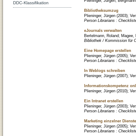
Plieninger, Jürgen
;
Bergmann,
DDC-Klassifikation
Bibliotheksumzug
Plieninger, Jürgen
(
2003
)
;
Ver
Person Librarians : Checklist
eJournals verwalten
Bertelmann, Roland
;
Magee, 
Bibliothek / Kommission für O
Eine Homepage erstellen
Plieninger, Jürgen
(
2005
)
;
Ver
Person Librarians : Checklist
In Weblogs schreiben
Plieninger, Jürgen
(
2007
)
;
Ver
Informationskompetenz onli
Plieninger, Jürgen
(
2010
)
;
Ver
Ein Intranet erstellen
Plieninger, Jürgen
(
2003
)
;
Ver
Person Librarians : Checklist
Marketing einzelner Dienst
Plieninger, Jürgen
(
2005
)
;
Ver
Person Librarians : Checklist