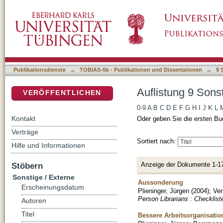
Auflistung 9 Sonstige / Externe nach Autor "P
DSpace Repositorium (Manakin basiert)
Publikationsdienste
→
TOBIAS-lib - Publikationen und Dissertationen
→
9 
Auflistung 9 Sonst
VERÖFFENTLICHEN
0-9
A
B
C
D
E
F
G
H
I
J
K
L
Kontakt
Oder geben Sie die ersten Bu
Verträge
Sortiert nach:
Hilfe und Informationen
Anzeige der Dokumente 1-1
Stöbern
Sonstige / Externe
Aussonderung
Erscheinungsdatum
Plieninger, Jürgen
(
2004
)
;
Ver
Person Librarians : Checklist
Autoren
Titel
Bessere Arbeitsorganisatio