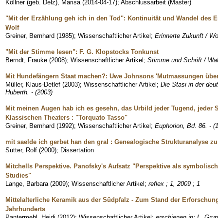
Köllner (geb. Delz), Marisa
(
2014-04-17
)
;
Abschlussarbeit (Master)
"Mit der Erzählung geh ich in den Tod": Kontinuität und Wandel des E
Wolf
Greiner, Bernhard
(
1985
)
;
Wissenschaftlicher Artikel
;
Erinnerte Zukunft / Wo
"Mit der Stimme lesen": F. G. Klopstocks Tonkunst
Berndt, Frauke
(
2008
)
;
Wissenschaftlicher Artikel
;
Stimme und Schrift / Walt
Mit Hundefängern Staat machen?: Uwe Johnsons 'Mutmassungen über
Müller, Klaus-Detlef
(
2003
)
;
Wissenschaftlicher Artikel
;
Die Stasi in der deu
Huberth. - (2003)
Mit meinen Augen hab ich es gesehn, das Urbild jeder Tugend, jeder
Klassischen Theaters : "Torquato Tasso"
Greiner, Bernhard
(
1992
)
;
Wissenschaftlicher Artikel
;
Euphorion, Bd. 86. - (
mit saelde ich gerbet han den gral : Genealogische Strukturanalyse 
Sutter, Rolf
(
2000
)
;
Dissertation
Mitchells Perspektive. Panofsky's Aufsatz "Perspektive als symbolisc
Studies"
Lange, Barbara
(
2009
)
;
Wissenschaftlicher Artikel
;
reflex ; 1, 2009 ; 1
Mittelalterliche Keramik aus der Südpfalz - Zum Stand der Erforschung
Jahrhunderts
Pantermehl, Heidi
(
2012
)
;
Wissenschaftlicher Artikel
;
erschienen in: L. Gru