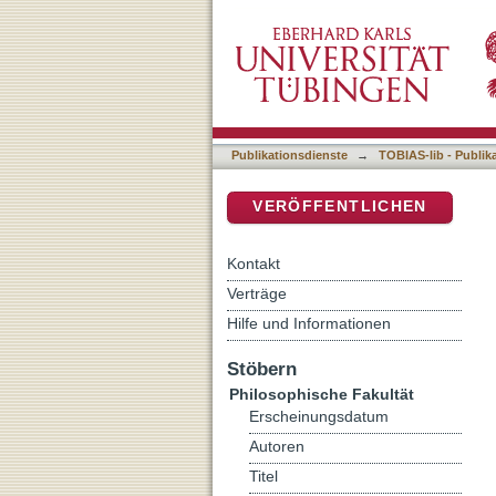
Auflistung 5 Philosophisch
DSpace Repositorium (Manakin b
Publikationsdienste
→
TOBIAS-lib - Publik
VERÖFFENTLICHEN
Kontakt
Verträge
Hilfe und Informationen
Stöbern
Philosophische Fakultät
Erscheinungsdatum
Autoren
Titel