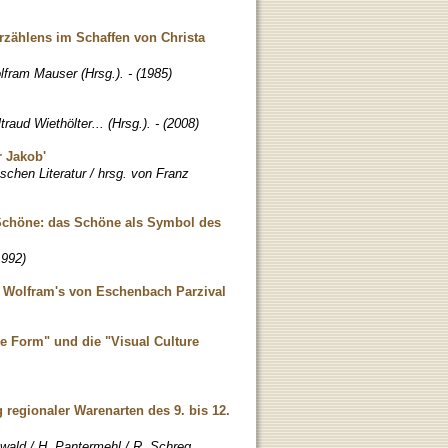
rzählens im Schaffen von Christa
lfram Mauser (Hrsg.). - (1985)
raud Wiethölter... (Hrsg.). - (2008)
 Jakob'
tschen Literatur / hrsg. von Franz
 Schöne: das Schöne als Symbol des
1992)
zu Wolfram's von Eschenbach Parzival
he Form" und die "Visual Culture
 regionaler Warenarten des 9. bis 12.
nwald / H. Pantermehl / R. Schreg,