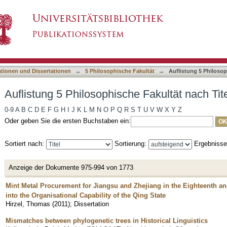
e Fakultät nach Titel
asiert)
ationen und Dissertationen
→
5 Philosophische Fakultät
→
Auflistung 5 Philosop
Auflistung 5 Philosophische Fakultät nach Tit
0-9
A
B
C
D
E
F
G
H
I
J
K
L
M
N
O
P
Q
R
S
T
U
V
W
X
Y
Z
Oder geben Sie die ersten Buchstaben ein:
Sortiert nach:
Sortierung:
Ergebniss
Anzeige der Dokumente 975-994 von 1773
Mint Metal Procurement for Jiangsu and Zhejiang in the Eighteenth an
into the Organisational Capability of the Qing State
Hirzel, Thomas
(
2011
)
;
Dissertation
Mismatches between phylogenetic trees in Historical Linguistics