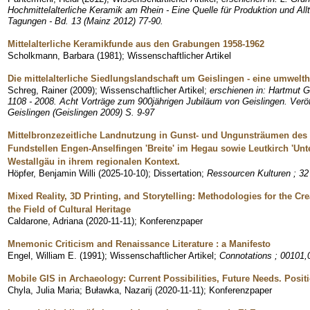
Hochmittelalterliche Keramik am Rhein - Eine Quelle für Produktion und Al
Tagungen - Bd. 13 (Mainz 2012) 77-90.
Mittelalterliche Keramikfunde aus den Grabungen 1958-1962
Scholkmann, Barbara
(
1981
)
;
Wissenschaftlicher Artikel
Die mittelalterliche Siedlungslandschaft um Geislingen - eine umwelth
Schreg, Rainer
(
2009
)
;
Wissenschaftlicher Artikel
;
erschienen in: Hartmut Gr
1108 - 2008. Acht Vorträge zum 900jährigen Jubiläum von Geislingen. Verö
Geislingen (Geislingen 2009) S. 9-97
Mittelbronzezeitliche Landnutzung in Gunst- und Ungunsträumen des 
Fundstellen Engen-Anselfingen 'Breite' im Hegau sowie Leutkirch 'Unt
Westallgäu in ihrem regionalen Kontext.
Höpfer, Benjamin Willi
(
2025-10-10
)
;
Dissertation
;
Ressourcen Kulturen ; 32
Mixed Reality, 3D Printing, and Storytelling: Methodologies for the Cr
the Field of Cultural Heritage
Caldarone, Adriana
(
2020-11-11
)
;
Konferenzpaper
Mnemonic Criticism and Renaissance Literature : a Manifesto
Engel, William E.
(
1991
)
;
Wissenschaftlicher Artikel
;
Connotations ; 00101,
Mobile GIS in Archaeology: Current Possibilities, Future Needs. Posit
Chyla, Julia Maria
;
Buławka, Nazarij
(
2020-11-11
)
;
Konferenzpaper