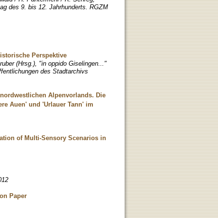
ltag des 9. bis 12. Jahrhunderts. RGZM
istorische Perspektive
uber (Hrsg.), "in oppido Giselingen..."
ffentlichungen des Stadtarchivs
nordwestlichen Alpenvorlands. Die
ere Auen' und 'Urlauer Tann' im
eation of Multi-Sensory Scenarios in
012
ion Paper