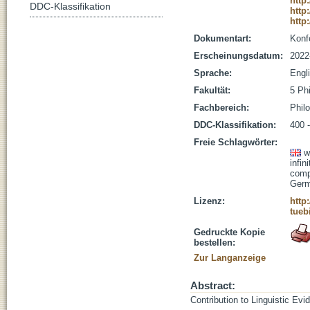
http
DDC-Klassifikation
http
http
Dokumentart:
Konf
Erscheinungsdatum:
2022
Sprache:
Engl
Fakultät:
5 Ph
Fachbereich:
Phil
DDC-Klassifikation:
400 -
Freie Schlagwörter:
w
infin
comp
Ger
Lizenz:
http
tueb
Gedruckte Kopie
bestellen:
Zur Langanzeige
Abstract:
Contribution to Linguistic Ev