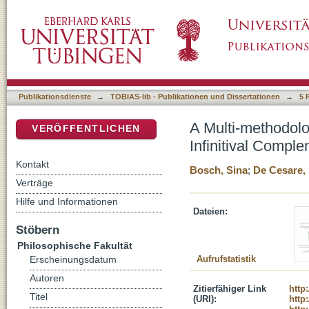
A Multi-methodological Approach to Word Ord
DSpace Repositorium (Manakin basiert)
Publikationsdienste
→
TOBIAS-lib - Publikationen und Dissertationen
→
5 
A Multi-methodolo
VERÖFFENTLICHEN
Infinitival Compl
Kontakt
Bosch, Sina
;
De Cesare, I
Verträge
Hilfe und Informationen
Dateien:
Stöbern
Philosophische Fakultät
Aufrufstatistik
Erscheinungsdatum
Autoren
Zitierfähiger Link
http
Titel
(URI):
http