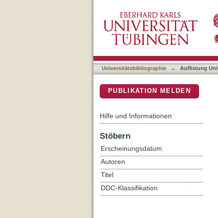
Auflistung Universitätsbib
DSpace Repositorium (Manakin b
Universitätsbibliographie
→
Auflistung Uni
PUBLIKATION MELDEN
Hilfe und Informationen
Stöbern
Erscheinungsdatum
Autoren
Titel
DDC-Klassifikation