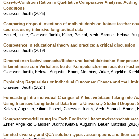
Case-to-Condition Ratios in Qualitative Comparative Analysis: Addin
Conditions
Glaesser, Judith
(
2025
)
Comparing dropout intentions of math students on trainee teacher cou
courses using intensive longitudinal data
Heusel, Luise
;
Glaesser, Judith
;
Kilian, Pascal
;
Merk, Samuel
;
Kelava, Aug
Competence in educational theory and practice: a critical discussion
Glaesser, Judith
(
2019
)
Dimensionen fachwissenschaftlicher und fachdidaktischer Kompetenze
Erkenntnisse zum Verhältnis beider Kompetenzformen aus den Fäche
Glaesser, Judith
;
Kelava, Augustin
;
Bauer, Matthias
;
Zirker, Angelika
;
Kirch
Explaining Regularities or Individual Outcomes: Chance and the Limit
Glaesser, Judith
(
2024
)
Forecasting Intra-individual Changes of Affective States Taking into Ac
Using Intensive Longitudinal Data from a University Student Dropout 
Kelava, Augustin
;
Kilian, Pascal
;
Glaesser, Judith
;
Merk, Samuel
;
Brandt, 
Kompetenzmodellierung im Fach Englisch: Literaturwissenschaft mee
Zirker, Angelika
;
Glaesser, Judith
;
Kelava, Augustin
;
Bauer, Matthias
(
2018
)
Limited diversity and QCA solution types : assumptions and their co