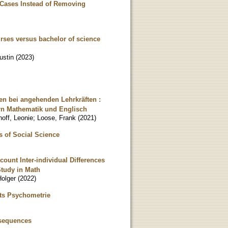
g Cases Instead of Removing
rses versus bachelor of science
ustin
(
2023
)
n bei angehenden Lehrkräften :
rn Mathematik und Englisch
hoff, Leonie
;
Loose, Frank
(
2021
)
s of Social Science
count Inter-individual Differences
Study in Math
Holger
(
2022
)
ts Psychometrie
nsequences