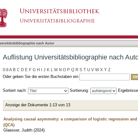
liographie nach Autor "Glaesser, Judith"
asiert)
versitätsbibliographie nach Autor
Auflistung Universitätsbibliographie nach Auto
0-9
A
B
C
D
E
F
G
H
I
J
K
L
M
N
O
P
Q
R
S
T
U
V
W
X
Y
Z
Oder geben Sie die ersten Buchstaben ein:
Sortiert nach:
Sortierung:
Ergebniss
Anzeige der Dokumente 1-13 von 13
Analysing causal asymmetry: a comparison of logistic regression and
(QCA)
Glaesser, Judith
(
2024
)