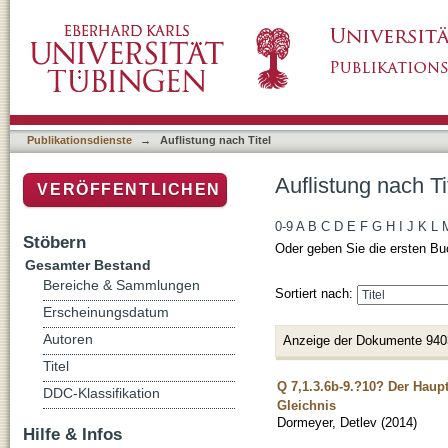
Auflistung nach Titel
Publikationsdienste
→
Auflistung nach Titel
Auflistung nach Ti
VERÖFFENTLICHEN
0-9
A
B
C
D
E
F
G
H
I
J
K
L
Stöbern
Oder geben Sie die ersten Bu
Gesamter Bestand
Bereiche & Sammlungen
Sortiert nach:
Erscheinungsdatum
Autoren
Anzeige der Dokumente 940
Titel
Q 7,1.3.6b-9.?10? Der Haup
DDC-Klassifikation
Gleichnis
Dormeyer, Detlev
(
2014
)
Hilfe & Infos