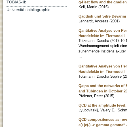
TOBIAS-lib
q-Heat flow and the gradien
Kell, Martin
(
2016
)
Universitätsbibliographie
Qaddish und Sifre Devarim
Lehnardt, Andreas
(
2001
)
Qantitative Analyse von Pe
Hautdefekte im Tiermodell
Tolzmann, Dascha
(
2017-10-
Wundmanagement spielt eine e
zunehmende Inzidenz akuter 
...
Qantitative Analyse von Pe
Hautdefekte im Tiermodell
Tolzmann, Dascha Sophie
(
2
Qaṭna and the networks of B
and Tübingen in October 2
Pfälzner, Peter
(
2015
)
QCD at the amplitude level:
Lyubovitskij, Valery E.
;
Schmi
QCD compositeness as revea
e(+)e(-) -> gamma gamma* 