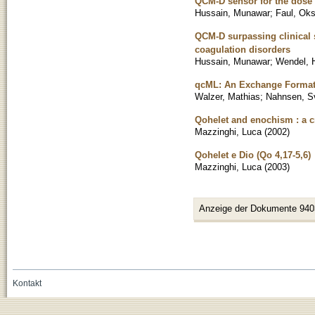
QCM-D sensor for the dose
Hussain, Munawar
;
Faul, Ok
QCM-D surpassing clinical s
coagulation disorders
Hussain, Munawar
;
Wendel, 
qcML: An Exchange Format 
Walzer, Mathias
;
Nahnsen, S
Qohelet and enochism : a cr
Mazzinghi, Luca
(
2002
)
Qohelet e Dio (Qo 4,17-5,6)
Mazzinghi, Luca
(
2003
)
Anzeige der Dokumente 940
Kontakt