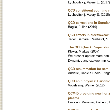
Lyubovitskij, Valery E.
(
2017
)
QCD constituent counting r
Lyubovitskij, Valery E.
(
2018
)
QCD corrections in Standa
Baglio, Julien
(
2019
)
QCD effects in electroweak 
Jäger, Barbara
;
Reinhardt, S.
The QCD Quark Propagator 
Kloker, Markus
(
2007
)
We present approximate non-p
Dynamics and explore implicat
QCD resummation for semi-
Anderle, Daniele Paolo
;
Ringe
QCD spin physics: Partonic 
Vogelsang, Werner
(
2012
)
QCM-D providing new horizo
plasma
Hussain, Munawar
;
Gehring, 