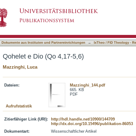
6)
asiert)
Dokumente aus Instituten und Partnereinrichtungen
→
IxTheo / FID Theology - R
Qohelet e Dio (Qo 4,17-5,6)
Mazzinghi, Luca
Dateien:
Mazzinghi_144.pdf
665. KB
PDF
Aufrufstatistik
Zitierfähiger Link (URI):
http://hdl.handle.net/10900/144709
http://dx.doi.org/10.15496/publikation-86053
Dokumentart:
Wissenschaftlicher Artikel