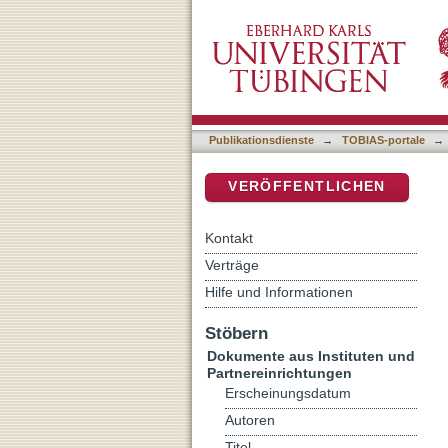
Qohelet e Dio (Qo 4,17-5,
DSpace Repositorium (Manakin b
Publikationsdienste
→
TOBIAS-portale
→
VERÖFFENTLICHEN
Kontakt
Verträge
Hilfe und Informationen
Stöbern
Dokumente aus Instituten und
Partnereinrichtungen
Erscheinungsdatum
Autoren
Titel