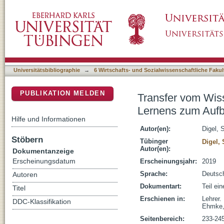
Transfer vom Wissen zum Können : Potenzial
DSpace Repositorium (Manakin basiert)
handlungsleitender Kognitionen
Universitätsbibliographie
→
6 Wirtschafts- und Sozialwissenschaftliche Fakul
PUBLIKATION MELDEN
Transfer vom Wiss
Lernens zum Aufb
Hilfe und Informationen
Autor(en):
Digel, 
Stöbern
Tübinger
Digel,
Autor(en):
Dokumentanzeige
Erscheinungsdatum
Erscheinungsjahr:
2019
Sprache:
Deutsc
Autoren
Dokumentart:
Teil ei
Titel
Erschienen in:
Lehrer.
DDC-Klassifikation
Ehmke, 
Seitenbereich:
233-24