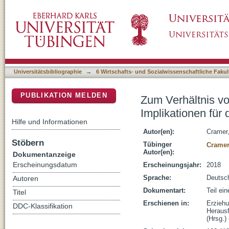
Zum Verhältnis von Erziehungswissenschaft u
DSpace Repositorium (Manakin basiert)
Professionalität im Lehrerinnen- und Lehrerb
Universitätsbibliographie
→
6 Wirtschafts- und Sozialwissenschaftliche Fakul
PUBLIKATION MELDEN
Zum Verhältnis vo
Implikationen für 
Hilfe und Informationen
Autor(en):
Cramer,
Stöbern
Tübinger
Cramer
Autor(en):
Dokumentanzeige
Erscheinungsdatum
Erscheinungsjahr:
2018
Sprache:
Deutsc
Autoren
Dokumentart:
Teil ei
Titel
Erschienen in:
Erziehu
DDC-Klassifikation
Herausf
(Hrsg.)