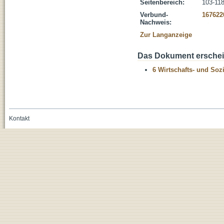
Seitenbereich:
103-11
Verbund-
167622
Nachweis:
Zur Langanzeige
Das Dokument erschein
6 Wirtschafts- und Soz
Kontakt