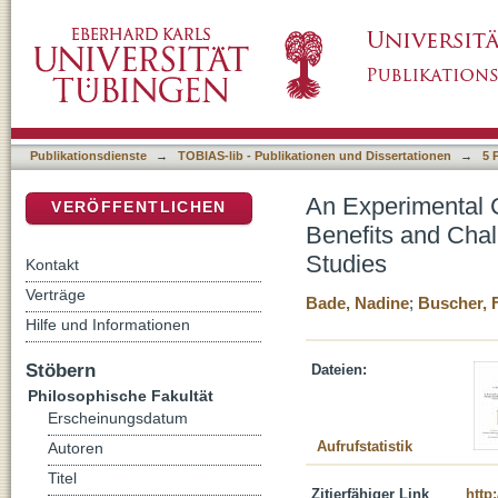
An Experimental Comparison of Two Reinterpr
DSpace Repositorium (Manakin basiert)
Using Fictional Contexts in Experimental Stu
Publikationsdienste
→
TOBIAS-lib - Publikationen und Dissertationen
→
5 
An Experimental C
VERÖFFENTLICHEN
Benefits and Chal
Studies
Kontakt
Verträge
Bade, Nadine
;
Buscher, 
Hilfe und Informationen
Stöbern
Dateien:
Philosophische Fakultät
Erscheinungsdatum
Aufrufstatistik
Autoren
Titel
Zitierfähiger Link
http