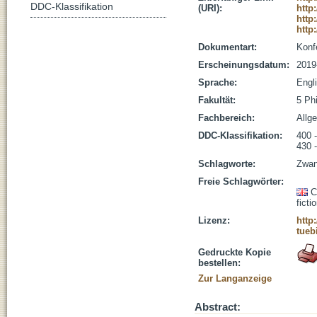
DDC-Klassifikation
(URI):
http
http
http
Dokumentart:
Konf
Erscheinungsdatum:
2019
Sprache:
Engl
Fakultät:
5 Ph
Fachbereich:
Allg
DDC-Klassifikation:
400 -
430 
Schlagworte:
Zwan
Freie Schlagwörter:
C
ficti
Lizenz:
http
tueb
Gedruckte Kopie
bestellen:
Zur Langanzeige
Abstract: