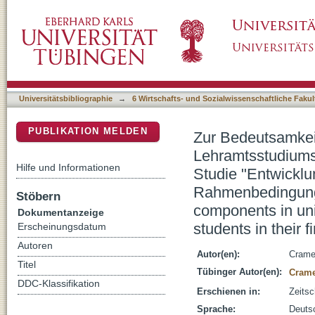
Zur Bedeutsamkeit von Ausbildungskomponen
DSpace Repositorium (Manakin basiert)
Erstsemestern : erste Ergebnisse der Studie
institutioneller Rahmenbedingungen" (ELKiR)
university courses for prospective teachers as
Universitätsbibliographie
→
6 Wirtschafts- und Sozialwissenschaftliche Fakul
PUBLIKATION MELDEN
Zur Bedeutsamkei
Lehramtsstudiums 
Hilfe und Informationen
Studie "Entwicklu
Rahmenbedingunge
Stöbern
components in uni
Dokumentanzeige
students in their f
Erscheinungsdatum
Autoren
Autor(en):
Cramer
Titel
Tübinger Autor(en):
Crame
DDC-Klassifikation
Erschienen in:
Zeitsc
Sprache:
Deuts