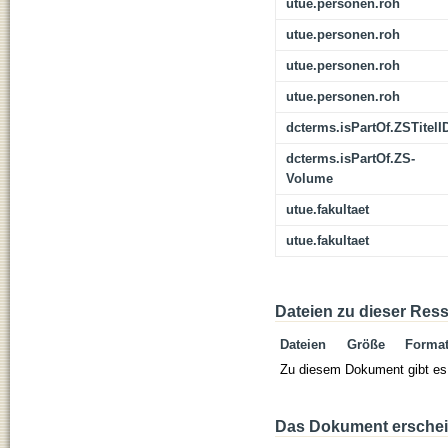
utue.personen.roh
utue.personen.roh
utue.personen.roh
utue.personen.roh
dcterms.isPartOf.ZSTitelI
dcterms.isPartOf.ZS-
Volume
utue.fakultaet
utue.fakultaet
Dateien zu dieser Res
Dateien
Größe
Forma
Zu diesem Dokument gibt es 
Das Dokument erschein