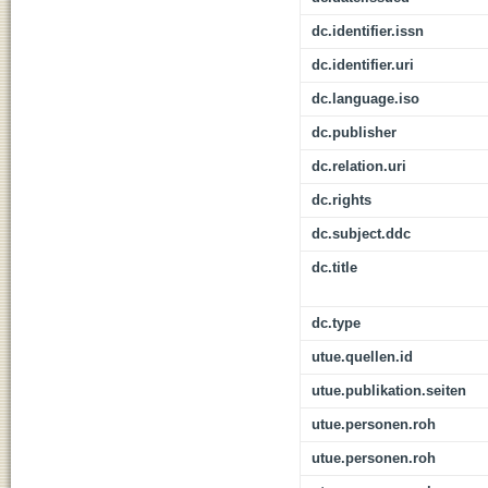
dc.identifier.issn
dc.identifier.uri
dc.language.iso
dc.publisher
dc.relation.uri
dc.rights
dc.subject.ddc
dc.title
dc.type
utue.quellen.id
utue.publikation.seiten
utue.personen.roh
utue.personen.roh