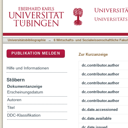
How children navigate a multiperspective hyp
DSpace Repositorium (Manakin basiert)
memory capacity
Universitätsbibliographie
→
6 Wirtschafts- und Sozialwissenschaftliche Fakul
PUBLIKATION MELDEN
Zur Kurzanzeige
dc.contributor.author
Hilfe und Informationen
dc.contributor.author
Stöbern
dc.contributor.author
Dokumentanzeige
dc.contributor.author
Erscheinungsdatum
Autoren
dc.contributor.author
Titel
dc.date.accessioned
DDC-Klassifikation
dc.date.available
dc.date.issued