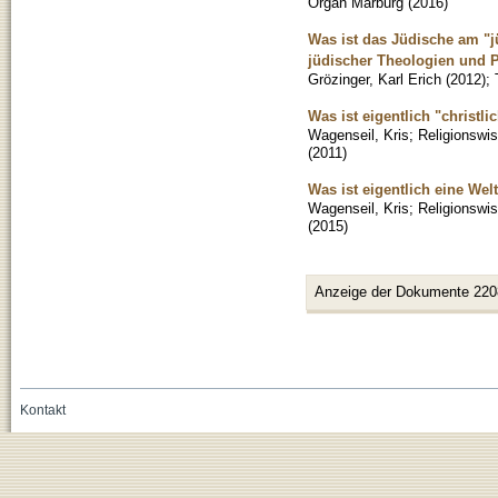
Organ Marburg
(
2016
)
Was ist das Jüdische am "j
jüdischer Theologien und 
Grözinger, Karl Erich
(
2012
)
;
Was ist eigentlich "christli
Wagenseil, Kris
;
Religionswi
(
2011
)
Was ist eigentlich eine We
Wagenseil, Kris
;
Religionswi
(
2015
)
Anzeige der Dokumente 220
Kontakt