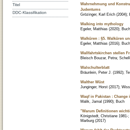
Wahrnehmung und Konstrukt
Titel
Judentums
DDC-Klassifikation
Grözinger, Karl Erich
(
2004
)
;
Walking into mythology
Egeler, Matthias
(
2020
)
;
Buc
Walküren : §5. Walküren un
Egeler, Matthias
(
2016
)
;
Buc
Wallfahrtskirchen stellen 
Bleisch Bouzar, Petra
;
Schell
Walschulterblatt
Bräunlein, Peter J.
(
1992
)
;
Te
Walther Wüst
Junginger, Horst
(
2017
)
;
Wisse
Waqf in Pakistan : Change in
Malik, Jamal
(
1990
)
;
Buch
"Warum Definitionen wichti
Königstedt, Christiane 1981-
Marburg
(
2017
)