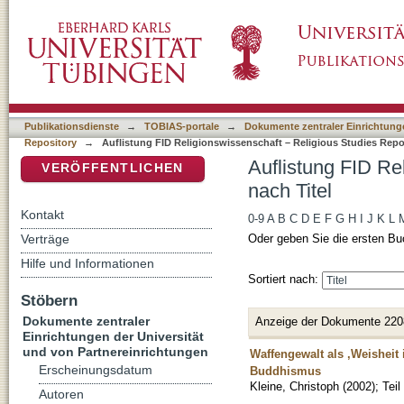
Auflistung FID Religionswissenschaft – Relig
DSpace Repositorium (Manakin basiert)
Publikationsdienste
→
TOBIAS-portale
→
Dokumente zentraler Einrichtunge
Repository
→
Auflistung FID Religionswissenschaft – Religious Studies Repos
Auflistung FID Re
VERÖFFENTLICHEN
nach Titel
Kontakt
0-9
A
B
C
D
E
F
G
H
I
J
K
L
Verträge
Oder geben Sie die ersten Bu
Hilfe und Informationen
Sortiert nach:
Stöbern
Dokumente zentraler
Anzeige der Dokumente 220
Einrichtungen der Universität
und von Partnereinrichtungen
Waffengewalt als ‚Weisheit
Erscheinungsdatum
Buddhismus
Kleine, Christoph
(
2002
)
;
Tei
Autoren