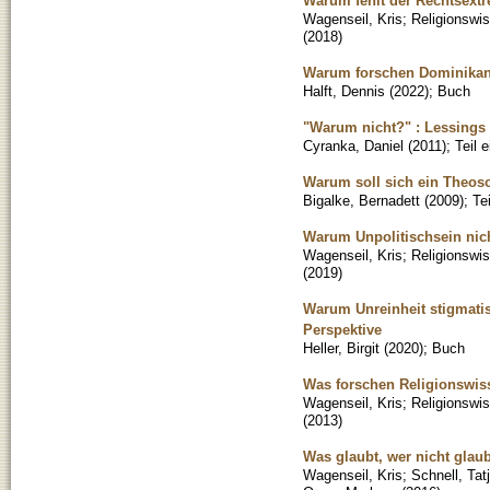
Warum fehlt der Rechtsextr
Wagenseil, Kris
;
Religionswi
(
2018
)
Warum forschen Dominikan
Halft, Dennis
(
2022
)
;
Buch
"Warum nicht?" : Lessing
Cyranka, Daniel
(
2011
)
;
Teil 
Warum soll sich ein Theos
Bigalke, Bernadett
(
2009
)
;
Te
Warum Unpolitischsein nicht
Wagenseil, Kris
;
Religionswi
(
2019
)
Warum Unreinheit stigmatisi
Perspektive
Heller, Birgit
(
2020
)
;
Buch
Was forschen Religionswis
Wagenseil, Kris
;
Religionswi
(
2013
)
Was glaubt, wer nicht glaub
Wagenseil, Kris
;
Schnell, Tat