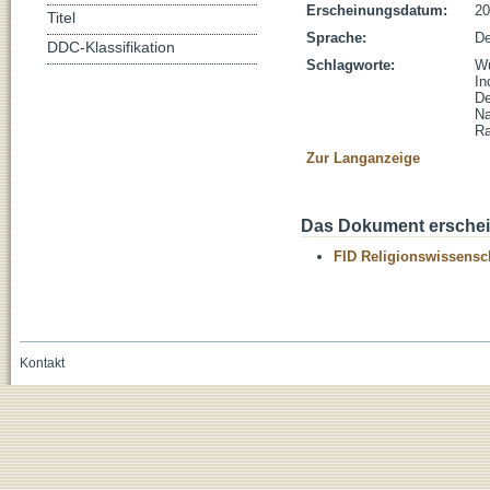
Erscheinungsdatum:
20
Titel
Sprache:
De
DDC-Klassifikation
Schlagworte:
Wü
In
De
Na
R
Zur Langanzeige
Das Dokument erschein
FID Religionswissensch
Kontakt