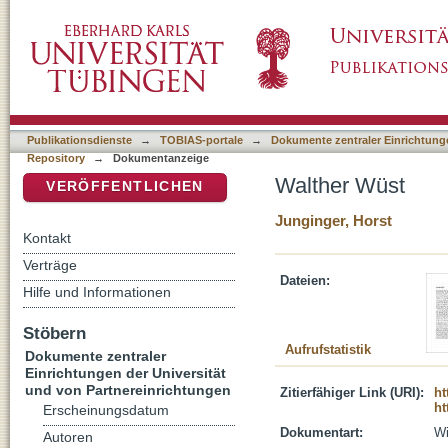
Walther Wüst
DSpace Repositorium (Manakin basiert)
Publikationsdienste
→
TOBIAS-portale
→
Dokumente zentraler Einrichtunge
Repository
→
Dokumentanzeige
Walther Wüst
VERÖFFENTLICHEN
Junginger, Horst
Kontakt
Verträge
Dateien:
Hilfe und Informationen
Stöbern
Aufrufstatistik
Dokumente zentraler
Einrichtungen der Universität
und von Partnereinrichtungen
Zitierfähiger Link (URI):
ht
ht
Erscheinungsdatum
Dokumentart:
Wi
Autoren