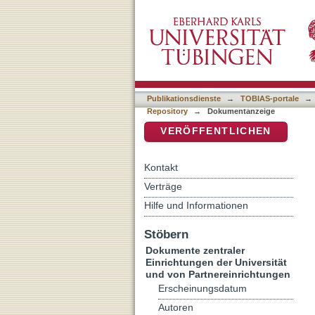
Warum soll sich ein Theo
DSpace Repositorium (Manakin b
Fleisches«
Publikationsdienste
→
TOBIAS-portale
→
Repository
→
Dokumentanzeige
VERÖFFENTLICHEN
Kontakt
Verträge
Hilfe und Informationen
Stöbern
Dokumente zentraler
Einrichtungen der Universität
und von Partnereinrichtungen
Erscheinungsdatum
Autoren