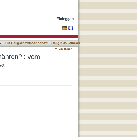
« und »Magnetismus des
Einloggen
→
FID Religionswissenschaft – Religious Studies
« zurück
nähren? : vom
s«