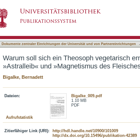
soph vegetarisch ernähren? : vom »Astralleib
asiert)
Dokumente zentraler Einrichtungen der Universität und von Partnereinrichtungen
Warum soll sich ein Theosoph vegetarisch er
»Astralleib« und »Magnetismus des Fleische
Bigalke, Bernadett
Dateien:
Bigalke_009.pdf
1.10 MB
PDF
Aufrufstatistik
Zitierfähiger Link (URI):
http://hdl.handle.net/10900/101009
http://dx.doi.org/10.15496/publikation-42389