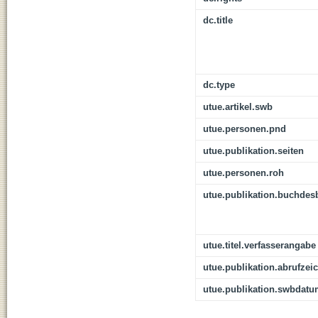
dc.title
dc.type
utue.artikel.swb
utue.personen.pnd
utue.publikation.seiten
utue.personen.roh
utue.publikation.buchdes
utue.titel.verfasserangabe
utue.publikation.abrufzei
utue.publikation.swbdat