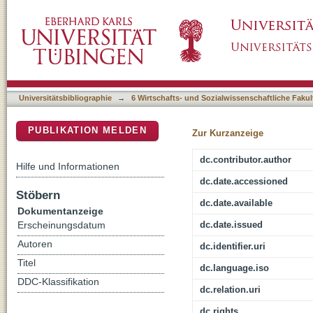
Vermitteln? : zur (fiktiven) Bedeutung von 
DSpace Repositorium (Manakin basiert)
in Baden-Württemberg; zwischen bildungspoli
Praxis
Universitätsbibliographie
→
6 Wirtschafts- und Sozialwissenschaftliche Fakul
PUBLIKATION MELDEN
Zur Kurzanzeige
dc.contributor.author
Hilfe und Informationen
dc.date.accessioned
Stöbern
dc.date.available
Dokumentanzeige
dc.date.issued
Erscheinungsdatum
Autoren
dc.identifier.uri
Titel
dc.language.iso
DDC-Klassifikation
dc.relation.uri
dc.rights