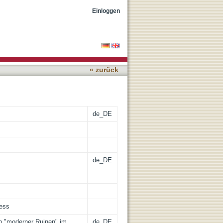
tografie
Einloggen
« zurück
de_DE
de_DE
cess
on "moderner Ruinen" im
de_DE