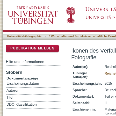
Ikonen des Verfalls : zur Rezeption "modern
DSpace Repositorium (Manakin basiert)
Universitätsbibliographie
→
6 Wirtschafts- und Sozialwissenschaftliche Fakul
PUBLIKATION MELDEN
Ikonen des Verfal
Fotografie
Hilfe und Informationen
Autor(en):
Reichel
Stöbern
Tübinger
Reiche
Autor(en):
Dokumentanzeige
Erscheinungsdatum
Erscheinungsjahr:
2015
Sprache:
Deutsc
Autoren
Dokumentart:
Teil ei
Titel
Seitenzahl:
Ill.
DDC-Klassifikation
Erschienen in:
Materia
Königs