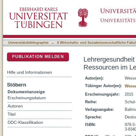
Lehrergesundheit : eine empirische Studie 
DSpace Repositorium (Manakin basiert)
verschiedenen Perspektiven
Universitätsbibliographie
→
6 Wirtschafts- und Sozialwissenschaftliche Fakul
PUBLIKATION MELDEN
Lehrergesundheit 
Ressourcen im Le
Hilfe und Informationen
Autor(en):
Wesse
Stöbern
Tübinger Autor(en):
Wesse
Dokumentanzeige
Erscheinungsjahr:
2015
Erscheinungsdatum
Reihe:
Schul-
Autoren
Verlagsangabe:
Baltm
Titel
Sprache:
Deuts
DDC-Klassifikation
ISBN:
978-3
3-834