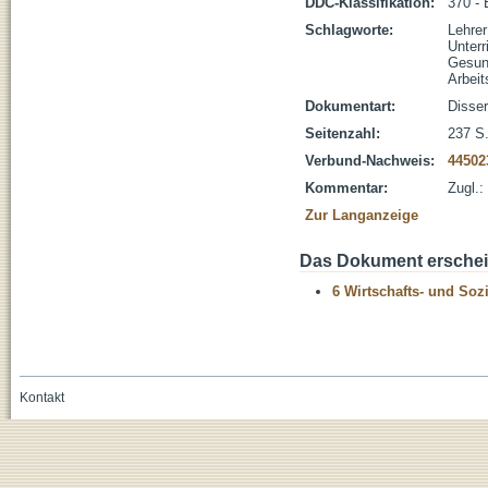
DDC-Klassifikation:
370 - 
Schlagworte:
Lehrer
Unterr
Gesun
Arbeit
Dokumentart:
Disser
Seitenzahl:
237 S.
Verbund-Nachweis:
44502
Kommentar:
Zugl.:
Zur Langanzeige
Das Dokument erschein
6 Wirtschafts- und Soz
Kontakt