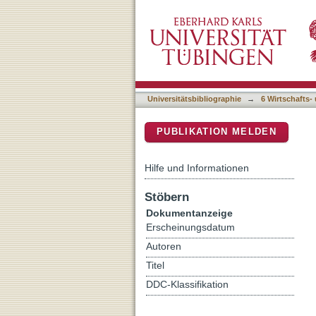
Bildungssprachliche Anfor
DSpace Repositorium (Manakin b
deutscher Familiensprach
Universitätsbibliographie
→
6 Wirtschafts-
PUBLIKATION MELDEN
Hilfe und Informationen
Stöbern
Dokumentanzeige
Erscheinungsdatum
Autoren
Titel
DDC-Klassifikation