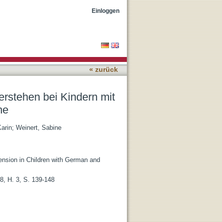
utscher und nicht-
Einloggen
« zurück
rstehen bei Kindern mit
he
arin
;
Weinert, Sabine
sion in Children with German and
8, H. 3, S. 139-148