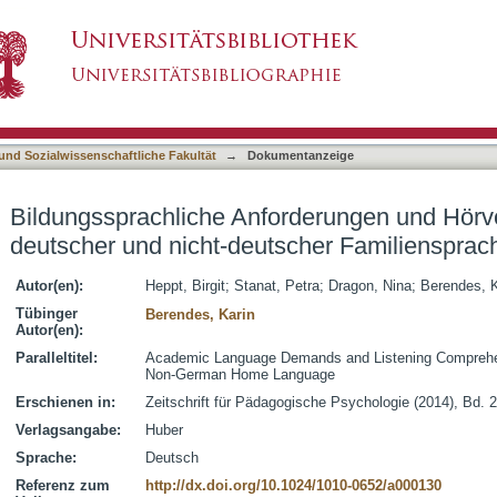
derungen und Hörverstehen bei Kindern mit de
asiert)
e
 und Sozialwissenschaftliche Fakultät
→
Dokumentanzeige
Bildungssprachliche Anforderungen und Hörve
deutscher und nicht-deutscher Familiensprac
Autor(en):
Heppt, Birgit
;
Stanat, Petra
;
Dragon, Nina
;
Berendes, K
Tübinger
Berendes, Karin
Autor(en):
Paralleltitel:
Academic Language Demands and Listening Comprehen
Non-German Home Language
Erschienen in:
Zeitschrift für Pädagogische Psychologie (2014), Bd. 2
Verlagsangabe:
Huber
Sprache:
Deutsch
Referenz zum
http://dx.doi.org/10.1024/1010-0652/a000130