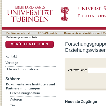
Forschungsgruppe Jugendhilfe und Schule, In
DSpace Repositorium (Manakin basiert)
Publikationsdienste
→
TOBIAS-portale
→
Dokumente aus Instituten und Pa
Erziehungswissenschaft
Forschungsgruppe 
VERÖFFENTLICHEN
Erziehungswissen
Kontakt
Verträge
Hilfe und Informationen
Volltextsuche:
Stöbern
Dokumente aus Instituten und
Partnereinrichtungen
Erscheinungsdatum
Autoren
Neueste Zugänge
Titel