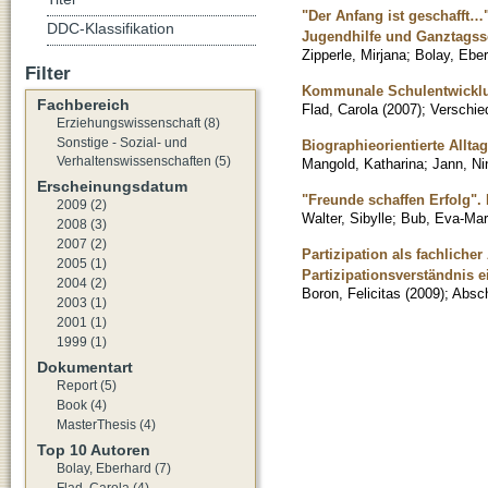
"Der Anfang ist geschafft…"
DDC-Klassifikation
Jugendhilfe und Ganztagss
Zipperle, Mirjana
;
Bolay, Ebe
Filter
Kommunale Schulentwicklu
Fachbereich
Flad, Carola
(
2007
)
;
Verschie
Erziehungswissenschaft (8)
Sonstige - Sozial- und
Biographieorientierte Allt
Verhaltenswissenschaften (5)
Mangold, Katharina
;
Jann, Ni
Erscheinungsdatum
"Freunde schaffen Erfolg".
2009 (2)
Walter, Sibylle
;
Bub, Eva-Mar
2008 (3)
2007 (2)
Partizipation als fachlich
2005 (1)
Partizipationsverständnis 
2004 (2)
Boron, Felicitas
(
2009
)
;
Absch
2003 (1)
2001 (1)
1999 (1)
Dokumentart
Report (5)
Book (4)
MasterThesis (4)
Top 10 Autoren
Bolay, Eberhard (7)
Flad, Carola (4)