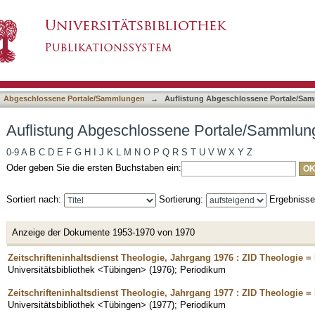
e Portale/Sammlungen nach Titel
asiert)
Abgeschlossene Portale/Sammlungen
→
Auflistung Abgeschlossene Portale/Sam
Auflistung Abgeschlossene Portale/Sammlung
0-9
A
B
C
D
E
F
G
H
I
J
K
L
M
N
O
P
Q
R
S
T
U
V
W
X
Y
Z
Oder geben Sie die ersten Buchstaben ein:
Sortiert nach:
Sortierung:
Ergebniss
Anzeige der Dokumente 1953-1970 von 1970
Zeitschrifteninhaltsdienst Theologie, Jahrgang 1976 : ZID Theologie = 
Universitätsbibliothek <Tübingen>
(
1976
)
;
Periodikum
Zeitschrifteninhaltsdienst Theologie, Jahrgang 1977 : ZID Theologie = 
Universitätsbibliothek <Tübingen>
(
1977
)
;
Periodikum