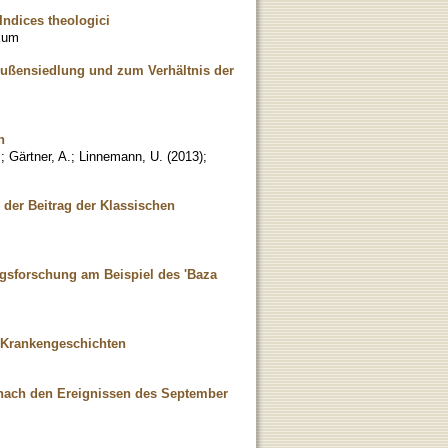
Indices theologici
kum
Außensiedlung und zum Verhältnis der
n
.
;
Gärtner, A.
;
Linnemann, U.
(
2013
)
;
: der Beitrag der Klassischen
gsforschung am Beispiel des 'Baza
r Krankengeschichten
 nach den Ereignissen des September