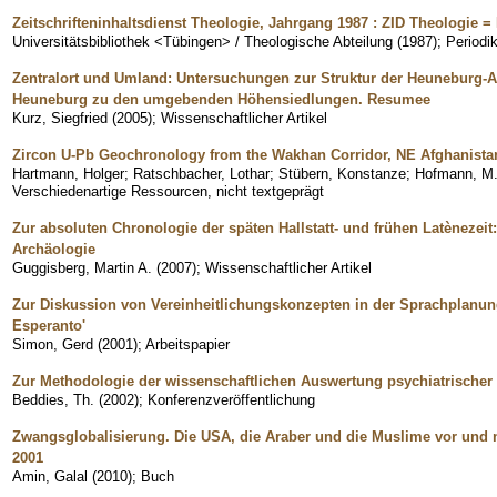
Zeitschrifteninhaltsdienst Theologie, Jahrgang 1987 : ZID Theologie = 
Universitätsbibliothek <Tübingen> / Theologische Abteilung
(
1987
)
;
Periodi
Zentralort und Umland: Untersuchungen zur Struktur der Heuneburg-
Heuneburg zu den umgebenden Höhensiedlungen. Resumee
Kurz, Siegfried
(
2005
)
;
Wissenschaftlicher Artikel
Zircon U-Pb Geochronology from the Wakhan Corridor, NE Afghanista
Hartmann, Holger
;
Ratschbacher, Lothar
;
Stübern, Konstanze
;
Hofmann, M
Verschiedenartige Ressourcen, nicht textgeprägt
Zur absoluten Chronologie der späten Hallstatt- und frühen Latènezeit
Archäologie
Guggisberg, Martin A.
(
2007
)
;
Wissenschaftlicher Artikel
Zur Diskussion von Vereinheitlichungskonzepten in der Sprachplanun
Esperanto'
Simon, Gerd
(
2001
)
;
Arbeitspapier
Zur Methodologie der wissenschaftlichen Auswertung psychiatrische
Beddies, Th.
(
2002
)
;
Konferenzveröffentlichung
Zwangsglobalisierung. Die USA, die Araber und die Muslime vor und
2001
Amin, Galal
(
2010
)
;
Buch