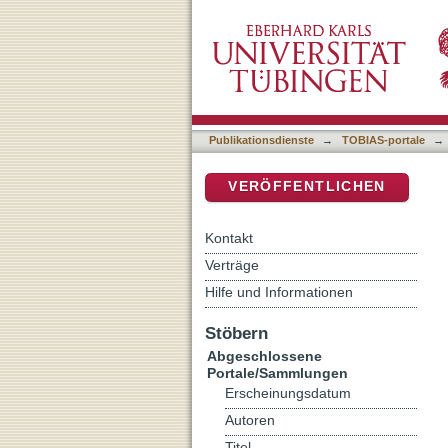
Auflistung Abgeschlossen
DSpace Repositorium (Manakin b
Publikationsdienste
→
TOBIAS-portale
→
VERÖFFENTLICHEN
Kontakt
Verträge
Hilfe und Informationen
Stöbern
Abgeschlossene
Portale/Sammlungen
Erscheinungsdatum
Autoren
Titel