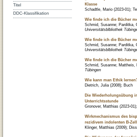
Klasse
Titel
Schadtle, Mario
(
2023-01
)
;
Te
DDC-Klassifikation
Wie finde ich die Bücher mei
Schmid, Susanne
;
Parditka, 
Universitätsblbliothek Tübing
Wie finde ich die Bücher me
Schmid, Susanne
;
Parditka, 
Universitätsblbliothek Tübing
Wie finde ich die Bücher mei
Schmid, Susanne
;
Mattheis,
Tübingen
Wie kann man Ethik lernen?
Dietrich, Julia
(
2008
)
;
Buch
Die Wiederholungsübung im 
Unterrichtsstunde
Gronover, Matthias
(
2023-01
)
Wirkmechanismus des bispez
rezidivem indolenten B-Z
Klinger, Matthias
(
2009
)
;
Diss