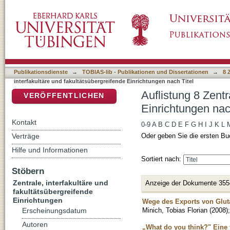
Auflistung 8 Zentrale, interfakultäre und faku
DSpace Repositorium (Manakin basiert)
Publikationsdienste
→
TOBIAS-lib - Publikationen und Dissertationen
→
8 
interfakultäre und fakultätsübergreifende Einrichtungen nach Titel
Auflistung 8 Zentr
VERÖFFENTLICHEN
Einrichtungen nac
Kontakt
0-9
A
B
C
D
E
F
G
H
I
J
K
L
Verträge
Oder geben Sie die ersten Bu
Hilfe und Informationen
Sortiert nach:
Stöbern
Zentrale, interfakultäre und
Anzeige der Dokumente 355
fakultätsübergreifende
Einrichtungen
Wege des Exports von Glut
Minich, Tobias Florian
(
2008
)
Erscheinungsdatum
Autoren
„What do you think?" Eine 