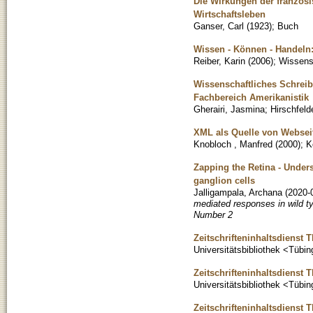
Die Wirkungen der französ
Wirtschaftsleben
Ganser, Carl
(
1923
)
;
Buch
Wissen - Können - Handeln:
Reiber, Karin
(
2006
)
;
Wissensc
Wissenschaftliches Schreibe
Fachbereich Amerikanistik
Gherairi, Jasmina
;
Hirschfeld
XML als Quelle von Websei
Knobloch , Manfred
(
2000
)
;
K
Zapping the Retina - Unders
ganglion cells
Jalligampala, Archana
(
2020-
mediated responses in wild ty
Number 2
Zeitschrifteninhaltsdienst 
Universitätsbibliothek <Tübi
Zeitschrifteninhaltsdienst 
Universitätsbibliothek <Tübi
Zeitschrifteninhaltsdienst 