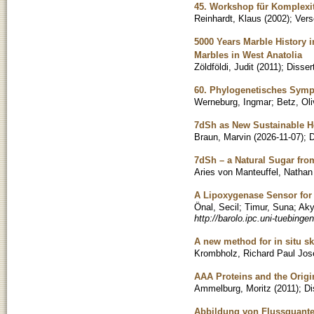
45. Workshop für Komplexit
Reinhardt, Klaus
(
2002
)
;
Vers
5000 Years Marble History 
Marbles in West Anatolia
Zöldföldi, Judit
(
2011
)
;
Disser
60. Phylogenetisches Sym
Werneburg, Ingmar
;
Betz, Oli
7dSh as New Sustainable H
Braun, Marvin
(
2026-11-07
)
;
D
7dSh – a Natural Sugar fro
Aries von Manteuffel, Nathan
A Lipoxygenase Sensor for 
Önal, Secil
;
Timur, Suna
;
Aky
http://barolo.ipc.uni-tuebing
A new method for in situ s
Krombholz, Richard Paul Jos
AAA Proteins and the Origi
Ammelburg, Moritz
(
2011
)
;
Di
Abbildung von Flussquant