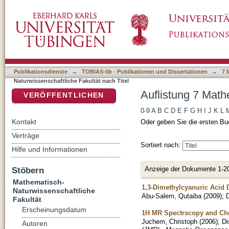
Auflistung 7 Mathematisch-Naturwissenschaftl
DSpace Repositorium (Manakin basiert)
Publikationsdienste
→
TOBIAS-lib - Publikationen und Dissertationen
→
7 
Naturwissenschaftliche Fakultät nach Titel
Auflistung 7 Math
VERÖFFENTLICHEN
0-9
A
B
C
D
E
F
G
H
I
J
K
L
Kontakt
Oder geben Sie die ersten Bu
Verträge
Sortiert nach:
Hilfe und Informationen
Anzeige der Dokumente 1-2
Stöbern
Mathematisch-
1,3-Dimethylcyanuric Acid D
Naturwissenschaftliche
Abu-Salem, Qutaiba
(
2009
)
;
D
Fakultät
Erscheinungsdatum
1H MR Spectrscopy and Chem
Juchem, Christoph
(
2006
)
;
Di
Autoren