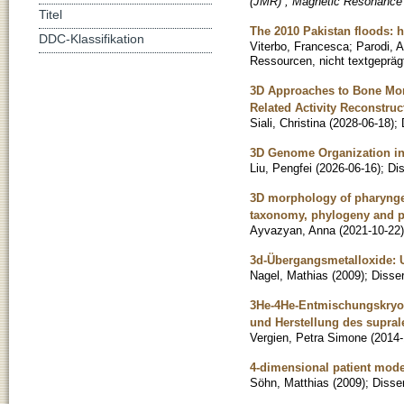
(JMR) , Magnetic Resonance
Titel
The 2010 Pakistan floods: 
DDC-Klassifikation
Viterbo, Francesca
;
Parodi, A
Ressourcen, nicht textgepräg
3D Approaches to Bone Mor
Related Activity Reconstruc
Siali, Christina
(
2028-06-18
)
;
3D Genome Organization i
Liu, Pengfei
(
2026-06-16
)
;
Dis
3D morphology of pharyngeal
taxonomy, phylogeny and 
Ayvazyan, Anna
(
2021-10-22
)
3d-Übergangsmetalloxide: 
Nagel, Mathias
(
2009
)
;
Disser
3He-4He-Entmischungskryost
und Herstellung des supra
Vergien, Petra Simone
(
2014-
4-dimensional patient model
Söhn, Matthias
(
2009
)
;
Disser