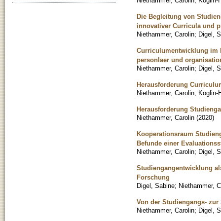
Niethammer, Carolin
;
Koglin-
Die Begleitung von Studie
innovativer Curricula und p
Niethammer, Carolin
;
Digel, 
Curriculumentwicklung im D
personlaer und organisatio
Niethammer, Carolin
;
Digel, 
Herausforderung Curriculum
Niethammer, Carolin
;
Koglin-
Herausforderung Studienga
Niethammer, Carolin
(
2020
)
Kooperationsraum Studienga
Befunde einer Evaluationss
Niethammer, Carolin
;
Digel, 
Studiengangentwicklung al
Forschung
Digel, Sabine
;
Niethammer, C
Von der Studiengangs- zur 
Niethammer, Carolin
;
Digel, 