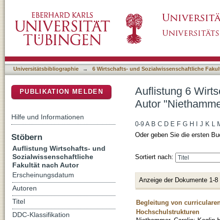
Auflistung 6 Wirtschafts- und Sozialwissensc
DSpace Repositorium (Manakin basiert)
Universitätsbibliographie
→
6 Wirtschafts- und Sozialwissenschaftliche Fakul
Auflistung 6 Wirt
PUBLIKATION MELDEN
Autor "Niethammer
Hilfe und Informationen
0-9
A
B
C
D
E
F
G
H
I
J
K
L
Oder geben Sie die ersten Bu
Stöbern
Auflistung Wirtschafts- und
Sozialwissenschaftliche
Sortiert nach:
Fakultät nach Autor
Erscheinungsdatum
Anzeige der Dokumente 1-8
Autoren
Titel
Begleitung von curriculare
Hochschulstrukturen
DDC-Klassifikation