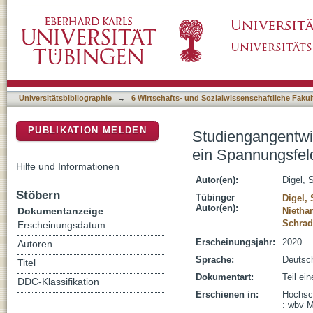
Studiengangentwicklung als hochschuldidakt
DSpace Repositorium (Manakin basiert)
Praxis und Forschung
Universitätsbibliographie
→
6 Wirtschafts- und Sozialwissenschaftliche Fakul
PUBLIKATION MELDEN
Studiengangentwi
ein Spannungsfel
Hilfe und Informationen
Autor(en):
Digel, 
Stöbern
Tübinger
Digel,
Autor(en):
Dokumentanzeige
Nietha
Schrad
Erscheinungsdatum
Erscheinungsjahr:
2020
Autoren
Sprache:
Deutsc
Titel
Dokumentart:
Teil ei
DDC-Klassifikation
Erschienen in:
Hochsch
: wbv M