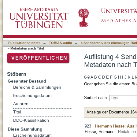
Auflistung 4 Sendearchiv des ehemaligen Rad
Publikationsdienste
→
TOBIAS-audio
→
4 Sendearchiv des ehemaligen Radi
- Metadaten nach Titel
Auflistung 4 Send
VERÖFFENTLICHEN
Metadaten nach Ti
Stöbern
0-9
A
B
C
D
E
F
G
H
I
J
K
L
Gesamter Bestand
Oder geben Sie die ersten Bu
Bereiche & Sammlungen
Erscheinungsdatum
Sortiert nach:
Autoren
Titel
Anzeige der Dokumente 164
DDC-Klassifikation
923
Hermann Hesse: Aus K
Diese Sammlung
Hesse, Hermann
Redaktion
Erscheinungsdatum