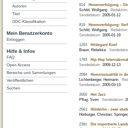
814
Hexenverfolgung – Stra
Autoren
Schild, Wolfgang
Redaktion
Titel
Sendedatum:
2005-01-12
DDC-Klassifikation
819
Hexenverfolgung: Verfo
Schild, Wolfgang
Redaktion
Mein Benutzerkonto
Sendedatum:
2005-01-19
Einloggen
1203
Hildegard Knef
Braun, Rebekka
Sendedat
Hilfe & Infos
FAQ
1783
Hip Hop Internationa
Open Access
Sendedatum:
2009-12-13
Bereiche und Sammlungen
2094
Homosexualität in de
Lichtenberger, Hermann
Red
Veröffentlichen
Sendedatum:
2005-03-13
Suchen
2650
Hot Jazz
Pflug, Sven
Sendedatum:
2
2561
Hölderlin - zwei stud
Hörburger, Christian
;
Springer
2391
Die importierte Land