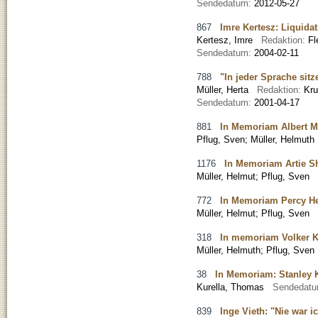
Sendedatum:
2012-05-27
867
Imre Kertesz: Liquida
Kertesz, Imre
Redaktion:
F
Sendedatum:
2004-02-11
788
"In jeder Sprache sitz
Müller, Herta
Redaktion:
Kru
Sendedatum:
2001-04-17
881
In Memoriam Albert M
Pflug, Sven
;
Müller, Helmuth
1176
In Memoriam Artie Sh
Müller, Helmut
;
Pflug, Sven
772
In Memoriam Percy He
Müller, Helmut
;
Pflug, Sven
318
In memoriam Volker K
Müller, Helmuth
;
Pflug, Sven
38
In Memoriam: Stanley 
Kurella, Thomas
Sendedat
839
Inge Vieth: "Nie war i