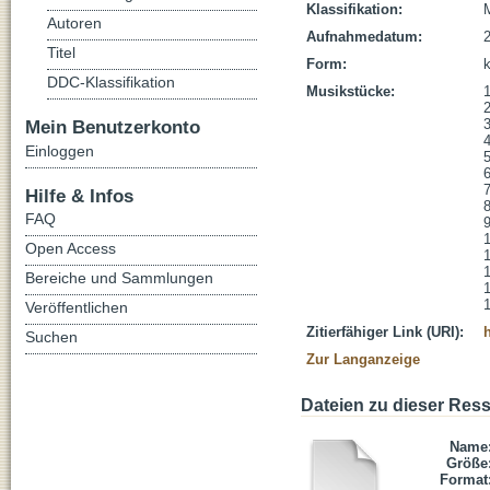
Klassifikation:
Autoren
Aufnahmedatum:
Titel
Form:
DDC-Klassifikation
Musikstücke:
1
2
Mein Benutzerkonto
3
4
Einloggen
5
6
7
Hilfe & Infos
8
FAQ
9
1
Open Access
1
1
Bereiche und Sammlungen
1
Veröffentlichen
Zitierfähiger Link (URI):
Suchen
Zur Langanzeige
Dateien zu dieser Res
Name
Größe
Format