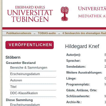
Hildegard Knef
Publikationsdienste
→
TOBIAS-audio
→
4 Sendearchiv des ehemaligen Radi
VERÖFFENTLICHEN
Hildegard Knef
Autor(en):
Stöbern
Sprecher:
Gesamter Bestand
Sendedatum:
Bereiche & Sammlungen
Weitere Ausstrahlungen:
Erscheinungsdatum
Länge:
Autoren
Programmplatz:
Titel
Gäste, Anlässe, Orte:
DDC-Klassifikation
Schlüsselworte:
Diese Sammlung
Archiv-Nr.:
Erscheinungsdatum