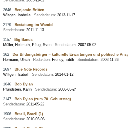
Sendedatum:
2005-11-02
2646
Benjamin Britten
Wiltgen, Isabelle
Sendedatum:
2013-11-17
2179
Bestattung im Wandel
Sendedatum:
2011-11-13
1157
Big Bands
Müller, Hellmuth
;
Pflug, Sven
Sendedatum:
2007-05-02
362
Der Bildungsbürger – kulturelle Erwartungen und politische An
Hermann, Ulrich
Redaktion:
Frenoy, Edith
Sendedatum:
2003-11-26
2697
Blue Note Records
Wiltgen, Isabell
Sendedatum:
2014-01-12
1046
Bob Dylan
Pfundstein, Karin
Sendedatum:
2006-05-24
2147
Bob Dylan (zum 70. Geburtstag)
Sendedatum:
2011-05-22
1906
Brazil, Brazil (1)
Sendedatum:
2010-06-06