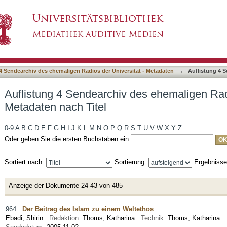
des ehemaligen Radios der Universität - Metad
4 Sendearchiv des ehemaligen Radios der Universität - Metadaten
→
Auflistung 4 S
Auflistung 4 Sendearchiv des ehemaligen Radi
Metadaten nach Titel
0-9
A
B
C
D
E
F
G
H
I
J
K
L
M
N
O
P
Q
R
S
T
U
V
W
X
Y
Z
Oder geben Sie die ersten Buchstaben ein:
Sortiert nach:
Sortierung:
Ergebniss
Anzeige der Dokumente 24-43 von 485
964
Der Beitrag des Islam zu einem Weltethos
Ebadi, Shirin
Redaktion:
Thoms, Katharina
Technik:
Thoms, Katharina