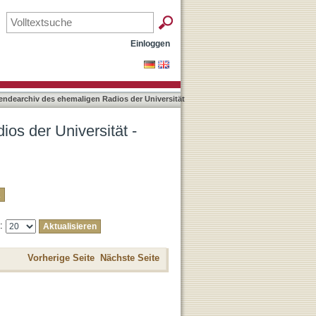
aten nach Titel
Einloggen
endearchiv des ehemaligen Radios der Universität
os der Universität -
e:
Vorherige Seite
Nächste Seite