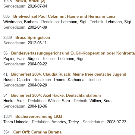
1925
Brazil, Brazil (2)
Sendedatum:
2010-07-04
886
Briefwechsel Paul Celan mit Hanne und Hermann Lenz
Wiedmann, Barbara
Redaktion:
Lehmann, Sigi
Technik:
Lehmann, Sigi
Sendedatum:
2002-04-09
2339
Bruce Springsteen
Sendedatum:
2012-03-11
56
Bundesverfassungsgericht und EuGH-Kooperation oder Konfronta
Papier, Hans-Jürgen
Technik:
Lehmann, Sigi
Sendedatum:
2004-09-22
41
Bücherfest 2004. Claudia Rusch: Meine freie deutsche Jugend
Rusch, Claudia
Redaktion:
Thoms, Katharina
Technik:
Sendedatum:
2004-09-29
34
Bücherfest 2004: Axel Hacke: Deutschlandalbum
Hacke, Axel
Redaktion:
Willner, Sara
Technik:
Willner, Sara
Sendedatum:
2004-10-06
1384
Bücherverbrennung 1933
Team Uniradio
Redaktion:
Amartey, Terley
Sendedatum:
2008-07-23
354
Carl Orff: Carmina Burana