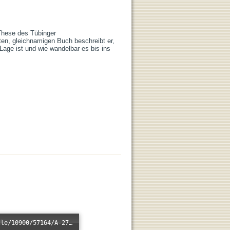
These des Tübinger 
en, gleichnamigen Buch beschreibt er, 
Lage ist und wie wandelbar es bis ins 
Error loading: "/xmlui/bitstream/handle/10900/57164/A-2793.mp3?sequence=1&isAllowed=n"