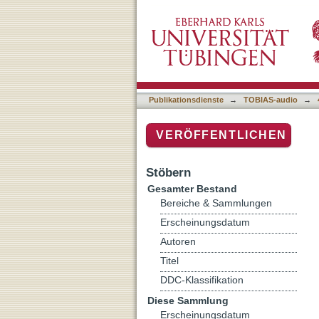
Dein Gehirn weiß mehr al
Publikationsdienste
→
TOBIAS-audio
→
VERÖFFENTLICHEN
Stöbern
Gesamter Bestand
Bereiche & Sammlungen
Erscheinungsdatum
Autoren
Titel
DDC-Klassifikation
Diese Sammlung
Erscheinungsdatum