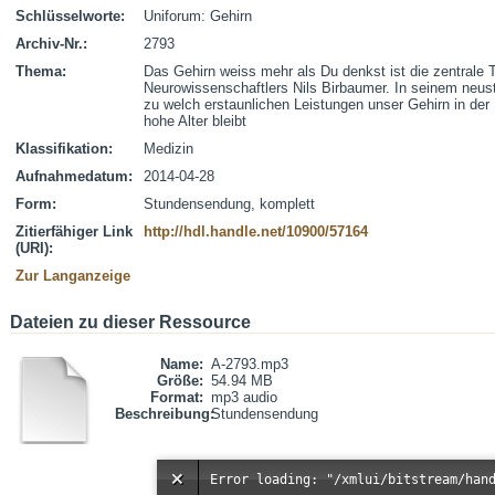
Schlüsselworte:
Uniforum: Gehirn
Archiv-Nr.:
2793
Thema:
Das Gehirn weiss mehr als Du denkst ist die zentrale 
Neurowissenschaftlers Nils Birbaumer. In seinem neust
zu welch erstaunlichen Leistungen unser Gehirn in der 
hohe Alter bleibt
Klassifikation:
Medizin
Aufnahmedatum:
2014-04-28
Form:
Stundensendung, komplett
Zitierfähiger Link
http://hdl.handle.net/10900/57164
(URI):
Zur Langanzeige
Dateien zu dieser Ressource
Name:
A-2793.mp3
Größe:
54.94 MB
Format:
mp3 audio
Beschreibung:
Stundensendung