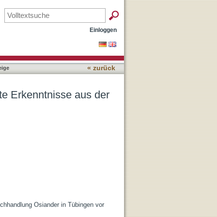
rnforschung
Einloggen
« zurück
ige
te Erkenntnisse aus der
uchhandlung Osiander in Tübingen vor