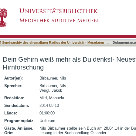
s Du denkst- Neueste Erkenntnisse aus der Hi
4 Sendearchiv des ehemaligen Radios der Universität - Metadaten
→
Dokumentanze
Dein Gehirn weiß mehr als Du denkst- Neues
Hirnforschung
Autor(en):
Birbaumer, Nils
Sprecher:
Birbaumer, Nils
Weigl, Jakob
Redaktion:
Mild, Manuela
Sendedatum:
2014-08-10
Länge:
01:00:00
Programmplatz:
Uniforum
Gäste, Anlässe,
Nils Birbaumer stellte sein Buch am 28.04.14 in der B
Orte:
Lesung in der Buchhandlung Osiander