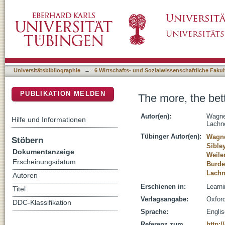
The more, the better? Learning with feedback
DSpace Repositorium (Manakin basiert)
Universitätsbibliographie
→
6 Wirtschafts- und Sozialwissenschaftliche Fakul
PUBLIKATION MELDEN
The more, the bet
Autor(en):
Wagne
Hilfe und Informationen
Lachn
Tübinger Autor(en):
Wagne
Stöbern
Sible
Dokumentanzeige
Weile
Erscheinungsdatum
Burde
Lachn
Autoren
Erschienen in:
Learni
Titel
Verlagsangabe:
Oxford
DDC-Klassifikation
Sprache:
Engli
Referenz zum
http:/