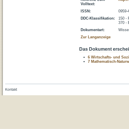
Volltext:
ISSN:
0959-
DDC-Klassifikation:
150 - 
370 - 
Dokumentart:
Wissen
Zur Langanzeige
Das Dokument erschein
6 Wirtschafts- und Soz
7 Mathematisch-Naturwi
Kontakt